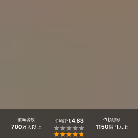
依頼者数
依頼総額
4.83
平均評価
700
1150
万
人以上
億円以上

