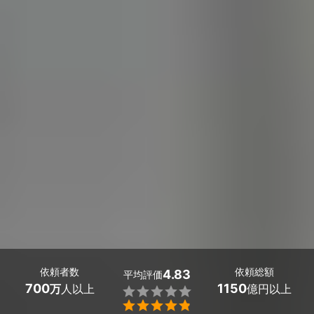
依頼者数
依頼総額
4.83
平均評価
700
1150
万
人以上
億円以上

