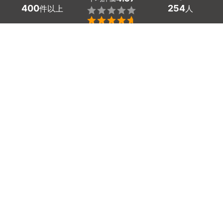
400
254
件以上
人


条件を選択して
最適なプロを見つけましょう
エリア
埼玉県 -
（未選択）
254
絞り込む
件
ミツモアなら埼玉県の洗面台リフォームの優良業者を、料
金・口コミ・評判・人気など複数の条件で比較できます。
「古い洗面台をおしゃれに変えたい」から「収納を増やし
て使いやすくしたい」まで、さまざまなリフォームに安心
対応。相場は20,500～68,500円ほどで、現在地から近く
のおすすめ業者を手間なく見つけられます。