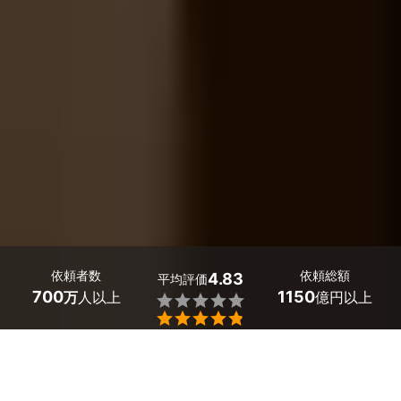
依頼者数
依頼総額
4.83
平均評価
700
1150
万
人以上
億円以上


ミツモアなら秋田県の壁掛けテレビ工事のプロを料金や
口コミで比較できます。1人では支えきれない「大型テ
レビの固定」や、どうしても丸見えになる「ごちゃつい