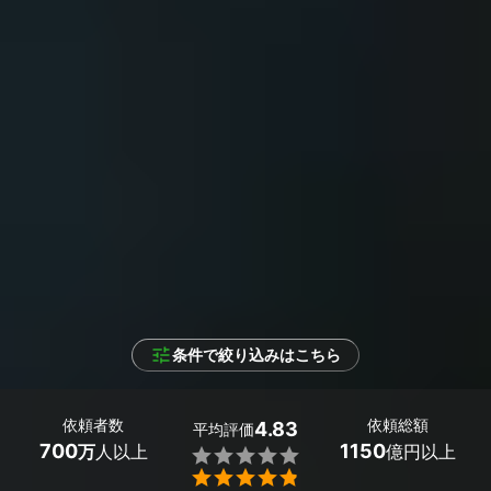
条件で絞り込みはこちら
依頼者数
依頼総額
4.83
平均評価
700
1150
万
人以上
億円以上

