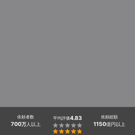
依頼者数
依頼総額
4.83
平均評価
700
1150
万
人以上
億円以上

