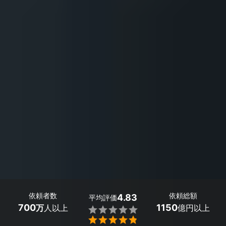
依頼者数
依頼総額
4.83
平均評価
700
1150
万
人以上
億円以上

