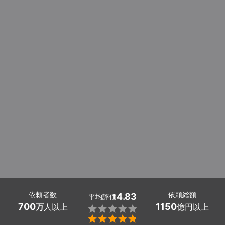
依頼者数
依頼総額
4.83
平均評価
700
1150
万
人以上
億円以上

