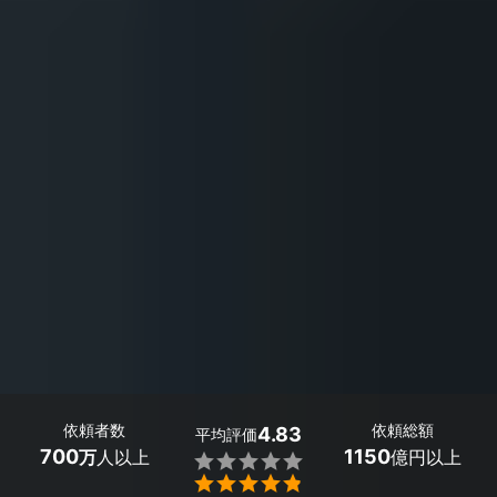
依頼者数
依頼総額
4.83
平均評価
700
1150
万
人以上
億円以上

