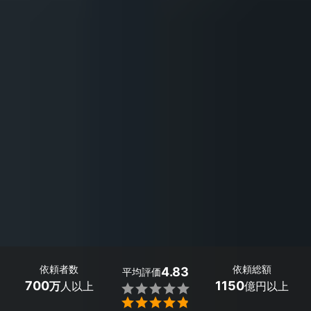
依頼者数
依頼総額
4.83
平均評価
700
1150
万
人以上
億円以上

