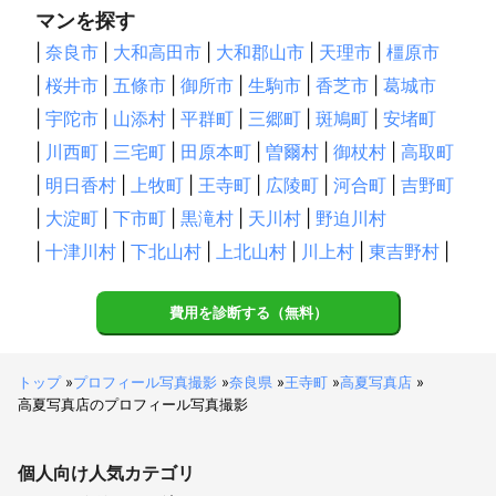
マンを探す
|
奈良市
|
大和高田市
|
大和郡山市
|
天理市
|
橿原市
|
桜井市
|
五條市
|
御所市
|
生駒市
|
香芝市
|
葛城市
|
宇陀市
|
山添村
|
平群町
|
三郷町
|
斑鳩町
|
安堵町
|
川西町
|
三宅町
|
田原本町
|
曽爾村
|
御杖村
|
高取町
|
明日香村
|
上牧町
|
王寺町
|
広陵町
|
河合町
|
吉野町
|
大淀町
|
下市町
|
黒滝村
|
天川村
|
野迫川村
|
十津川村
|
下北山村
|
上北山村
|
川上村
|
東吉野村
|
費用を診断する（無料）
トップ
»
プロフィール写真撮影
»
奈良県
»
王寺町
»
高夏写真店
»
高夏写真店のプロフィール写真撮影
個人向け
人気カテゴリ