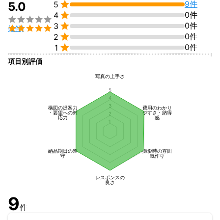

9件
5.0
5

0件
4


0件
3

(9件)

0件
2

0件
1
項目別評価
写真の上手さ
5
4
3
構図の提案力
費用のわかり
・要望への対
やすさ・納得
2
応力
感
1
納品期日の遵
撮影時の雰囲
守
気作り
レスポンスの
良さ
9
件