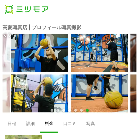
高夏写真店 | プロフィール写真撮影
●
●
●
●
●
●
●
日程
詳細
料金
口コミ
写真