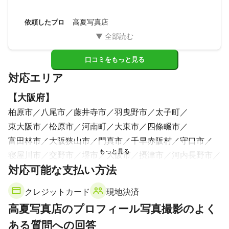
タを提供いただきましたので、今後色々な場面で活用できそ
うです。機会がありましたら、プライベートの撮影もお願い
高夏写真店
依頼したプロ
したいです。ありがとうございました。
口コミをもっと見る
対応エリア
【
大阪府
】
柏原市
八尾市
藤井寺市
羽曳野市
太子町
東大阪市
松原市
河南町
大東市
四條畷市
富田林市
大阪狭山市
門真市
千早赤阪村
守口市
寝屋川市
交野市
堺市
大阪市
摂津市
河内長野市
対応可能な支払い方法
枚方市
高石市
吹田市
和泉市
泉大津市
豊中市
忠岡町
茨木市
高槻市
岸和田市
島本町
箕面市
クレジットカード
現地決済
池田市
貝塚市
熊取町
豊能町
泉佐野市
田尻町
高夏写真店のプロフィール写真撮影のよく
泉南市
能勢町
阪南市
岬町
ある質問への回答
【
奈良県
】