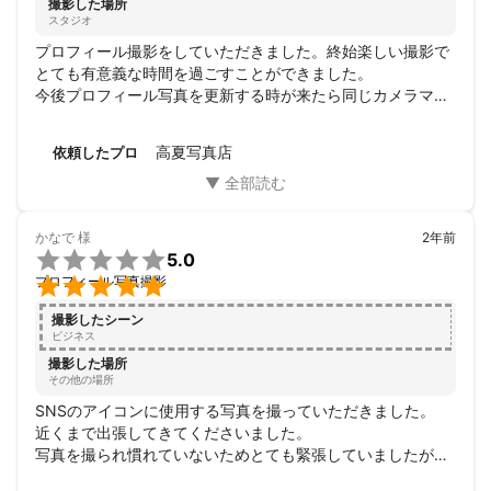
撮影した場所
スタジオ
プロフィール撮影をしていただきました。終始楽しい撮影で
とても有意義な時間を過ごすことができました。

今後プロフィール写真を更新する時が来たら同じカメラマン
で同じ場所で撮影できることを願っております。

この度は、遠方からありがとうございました。
高夏写真店
依頼したプロ
かなで
様
2年前

5.0

プロフィール写真撮影
撮影したシーン
ビジネス
撮影した場所
その他の場所
SNSのアイコンに使用する写真を撮っていただきました。

近くまで出張してきてくださいました。

写真を撮られ慣れていないためとても緊張していましたが、
会話しながらだったのでだんだん緊張もほぐれていきまし