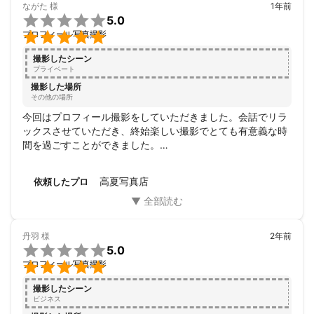
ながた
様
1年前

5.0

プロフィール写真撮影
撮影したシーン
プライベート
撮影した場所
その他の場所
今回はプロフィール撮影をしていただきました。会話でリラ
ックスさせていただき、終始楽しい撮影でとても有意義な時
間を過ごすことができました。

今後特別な写真撮影を依頼する時は高夏さんにお願いしたい
と思います。

高夏写真店
依頼したプロ
この度は、猛暑の中の撮影ありがとうございました。
丹羽
様
2年前

5.0

プロフィール写真撮影
撮影したシーン
ビジネス