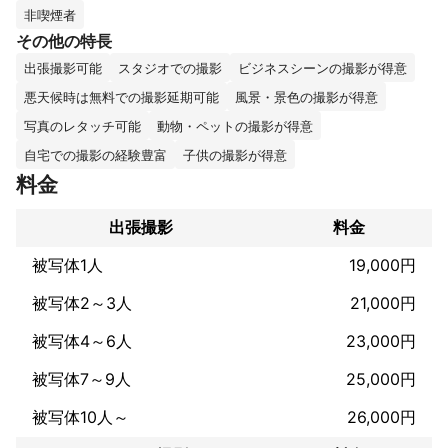
活動地域は近畿圏が中心ですが近畿外の撮影のご相談も承りま
非喫煙者
す。

その他の特長
出張撮影可能
スタジオでの撮影
ビジネスシーンの撮影が得意
個人様のプロフィール撮影から家族写真、企業様からの撮影のご
依頼など随時受け付けております。どうぞよろしくお願いいたし
悪天候時は無料での撮影延期可能
風景・景色の撮影が得意
ます。

写真のレタッチ可能
動物・ペットの撮影が得意
屋外でのロケーション撮影、室内での撮影ともに対応可能です。

自宅での撮影の経験豊富
子供の撮影が得意
料金
これまでの実績
出張撮影
料金
▼これまでの撮影案件（一例）

●プロフィール写真

被写体1人
19,000円
・SNS向け、婚活・マッチングアプリ、ビジネス、宣材・オーデ
ィションなど

被写体2～3人
21,000円
●家族写真

・誕生日、お宮参り、七五三、ニューボーン、マタニティ、成人
被写体4～6人
23,000円
式、入学卒業、ペット、お食い初めなど

●スクールフォト（幼稚園・保育園、小学校、中学校、高校、大
被写体7～9人
25,000円
学）

日常保育、遠足、野外活動、運動会、発表会、卒業（園）式、入
被写体10人～
26,000円
学（園）式、各種行事、高校野球、オープンキャンパス
