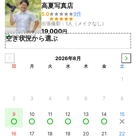
高夏写真店
9
件
5.0


出張撮影：1人（メイクなし）
19,000
円
事業者確認済
空き状況から選ぶ
2026年8月
日
月
火
水
木
金
土
1
2
3
4
5
6
7
8
9
10
11
12
13
14
15
16
17
18
19
20
21
22