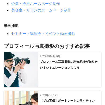
企業・会社ホームページ制作
朝日町
東員町
いなべ市
菰野町
大台町
紀北町
美容室・サロンのホームページ制作
大紀町
多気町
尾鷲市
熊野市
度会町
明和町
南伊勢町
御浜町
紀宝町
志摩市
鳥羽市
【
兵庫県
】
動画撮影
尼崎市
伊丹市
川西市
芦屋市
西宮市
宝塚市
セミナー・講演会・イベント動画撮影
神戸市
猪名川町
三田市
三木市
丹波篠山市
明石市
稲美町
淡路市
加東市
小野市
播磨町
プロフィール写真撮影のおすすめ記事
西脇市
加古川市
洲本市
加西市
高砂市
丹波市
2022年04月26日
多可町
南あわじ市
市川町
福崎町
神河町
姫路市
プロフィール写真撮影の料金相場が知りた
太子町
朝来市
たつの市
相生市
宍粟市
赤穂市
い！シミュレーションしよう
養父市
上郡町
豊岡市
佐用町
香美町
新温泉町
【
滋賀県
】
大津市
甲賀市
草津市
栗東市
湖南市
守山市
野洲市
竜王町
日野町
近江八幡市
東近江市
2019年05月21日
愛荘町
豊郷町
甲良町
彦根市
多賀町
高島市
【プロ直伝】ポートレートのライティン
米原市
長浜市