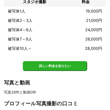
●企業向け撮影（オフィス、医院、店舗、工場、各種団体）

スタジオ撮影
料金
・採用、宣伝／広告、インタビュー、取材など

被写体1人
19,000円
●カップルフォト

・前撮り、エンゲージメントフォト、結婚パーティなど

被写体2～3人
21,000円
●スポーツ

・野球、サッカー、バスケ、空手、マラソンなど

被写体4～6人
24,000円
●イベント

・表彰式、コンサート、演奏会、ダンス発表会、懇親会、同窓会
被写体7～9人
26,000円
など

●不動産

被写体10人～
28,000円
・戸建住宅、マンション、店舗など

●コスプレ撮影

●モデル撮影

●商品撮影
詳しい料金を知りたい
アピールポイント
年間約200件の撮影実績があり大変好評をいただいております。

スムーズなやり取りと豊富な話題によるコミュニケーションで安
写真と動画
心して楽しく撮影に臨んでいただけることをモットーに取り組ん
でおります。ぜひご依頼ください！
写真28件と動画0件
すべて見る
プロフィール写真撮影の口コミ