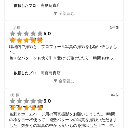
た。

高夏写真店
依頼したプロ
撮影から写真納品もスピードも速く、もちろん写真のクオリ
ティは十分に高かったため、プロのカメラマンさんにお任せ
することのメリットを最大限に得ることができました。

スマホのカメラ性能が良くなって誰でも綺麗な写真が撮れる
しば
様
3年前
状況でも、撮る人によって、また、撮影の機材によってこん

5.0
なにも違うのかと思い知らされました。


プロフィール写真撮影
大事なお仕事に使う写真だからこそスマホで撮った写真では
職場内で撮影と、プロフィール写真の撮影をお願い致しまし
なく、プロのカメラマンさん探しから始まり、その中でも高
た。

夏様にお願いしてよかったと思っています。

色々なパターンも快く引き受けて頂けたたり、時間もゆった
この度は素敵な写真を撮っていただきありがとうございまし
りと余裕をもって撮影することが出来ました。

た！
また機会があればよろしくお願いします。
高夏写真店
依頼したプロ
T野
様
3年前

5.0

プロフィール写真撮影
名刺とホームページ用の写真撮影をお願いしました。1時間
の枠を目一杯使って、複数パターンの写真を撮影いただきま
した。数多くの写真の中から良いものを抽出した上で、デー