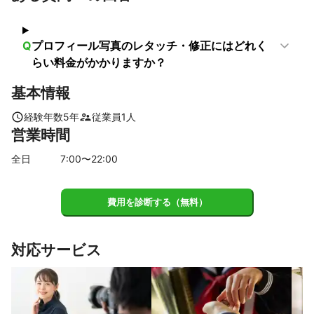
王寺町
三郷町
上牧町
河合町
斑鳩町
平群町
安堵町
香芝市
広陵町
川西町
三宅町
大和郡山市
Q
プロフィール写真のレタッチ・修正にはどれく
田原本町
葛城市
大和高田市
生駒市
橿原市
らい料金がかかりますか？
奈良市
天理市
御所市
明日香村
桜井市
高取町
基本情報
大淀町
宇陀市
吉野町
山添村
下市町
黒滝村
東吉野村
曽爾村
五條市
天川村
御杖村
川上村
経験年数
5
年
従業員
1
人
営業時間
野迫川村
上北山村
十津川村
下北山村
【
和歌山県
】
全日
7
:00〜
22
:00
橋本市
九度山町
高野町
かつらぎ町
紀の川市
岩出市
紀美野町
和歌山市
有田川町
海南市
費用を診断する（無料）
北山村
有田市
日高川町
湯浅町
広川町
田辺市
由良町
新宮市
印南町
日高町
みなべ町
御坊市
対応サービス
美浜町
上富田町
古座川町
那智勝浦町
白浜町
太地町
すさみ町
串本町
【
愛知県
】
弥富市
飛島村
蟹江町
名古屋市
常滑市
美浜町