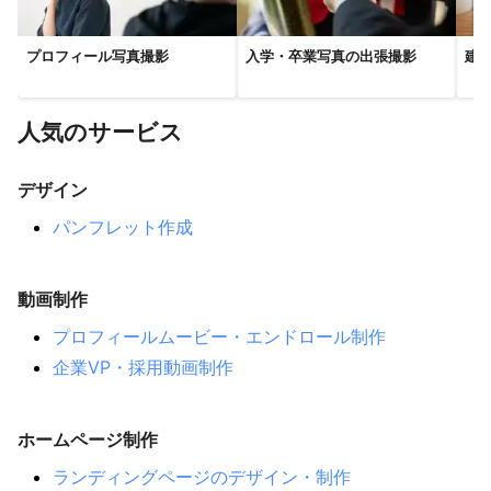
愛西市
南知多町
武豊町
知多市
津島市
半田市
阿久比町
東海市
稲沢市
あま市
大治町
東浦町
プロフィール写真撮影
入学・卒業写真の出張撮影
建
碧南市
大府市
高浜市
清須市
一宮市
西尾市
北名古屋市
刈谷市
豊明市
岩倉市
安城市
知立市
人気のサービス
豊山町
江南市
東郷町
幸田町
日進市
大口町
みよし市
小牧市
扶桑町
長久手市
春日井市
デザイン
岡崎市
瀬戸市
犬山市
尾張旭市
パンフレット作成
【
京都府
】
精華町
木津川市
京田辺市
井手町
城陽市
笠置町
動画制作
八幡市
和束町
久御山町
宇治田原町
南山城村
大山崎町
宇治市
長岡京市
向日市
京都市
亀岡市
プロフィールムービー・エンドロール制作
南丹市
京丹波町
綾部市
福知山市
舞鶴市
企業VP・採用動画制作
与謝野町
宮津市
伊根町
京丹後市
【
三重県
】
ホームページ制作
名張市
伊賀市
松阪市
津市
亀山市
鈴鹿市
ランディングページのデザイン・制作
玉城町
四日市市
伊勢市
桑名市
木曽岬町
川越町