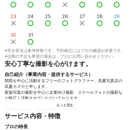
23
24
25
26
27
28
29
30
31
※空き状況は参考情報です。予約確定にはプロの確認が必要です。
※以降の予定を希望の場合は、プロにお問い合わせください。
安心丁寧な撮影を心がけます。
自己紹介（事業内容・提供するサービス）
関西を中心に活動するフリーのフォトグラファー、高夏写真店の
高夏カズヤと申します。

家族写真の撮影を中心に企業向け撮影、スクールフォトの撮影な
ど幅広く活動させていただいております。

年間約200件近く撮影の実績があります。

サービス内容・特徴
撮影はコミュニケーションを大事にしており自然な表情が引き出
せるよう心がけております。

プロの特長