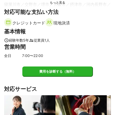
ウェディングフォトで依頼していたのに、父親の手袋の持ち
寝屋川市
交野市
堺市
大阪市
摂津市
河内長野市
方を修正しない、新郎親族、新婦親族の立ち位置を指示しな
対応可能な支払い方法
枚方市
高石市
吹田市
和泉市
泉大津市
豊中市
いなど、知識がないならウェディングフォトの依頼は受ける
べきではないと思います。

忠岡町
茨木市
高槻市
岸和田市
島本町
箕面市
一生に一度のことなので本当に残念です。
クレジットカード
現地決済
池田市
貝塚市
熊取町
豊能町
泉佐野市
田尻町
基本情報
泉南市
【
奈良県
】
経験年数
5
年
従業員
1
人
営業時間
王寺町
三郷町
上牧町
河合町
斑鳩町
平群町
安堵町
香芝市
広陵町
川西町
三宅町
大和郡山市
全日
7
:00〜
22
:00
田原本町
葛城市
大和高田市
生駒市
橿原市
奈良市
天理市
御所市
明日香村
桜井市
高取町
費用を診断する（無料）
大淀町
宇陀市
吉野町
山添村
下市町
黒滝村
東吉野村
曽爾村
五條市
天川村
御杖村
川上村
対応サービス
下北山村
野迫川村
上北山村
十津川村
【
和歌山県
】
橋本市
九度山町
高野町
かつらぎ町
紀の川市
串本町
すさみ町
太地町
白浜町
那智勝浦町