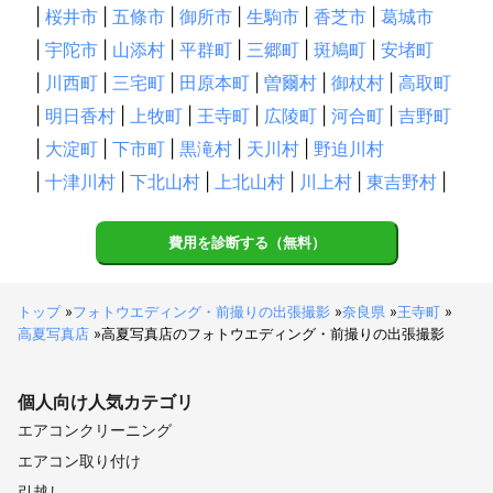
|
桜井市
|
五條市
|
御所市
|
生駒市
|
香芝市
|
葛城市
|
宇陀市
|
山添村
|
平群町
|
三郷町
|
斑鳩町
|
安堵町
|
川西町
|
三宅町
|
田原本町
|
曽爾村
|
御杖村
|
高取町
|
明日香村
|
上牧町
|
王寺町
|
広陵町
|
河合町
|
吉野町
|
大淀町
|
下市町
|
黒滝村
|
天川村
|
野迫川村
|
十津川村
|
下北山村
|
上北山村
|
川上村
|
東吉野村
|
費用を診断する（無料）
トップ
»
フォトウエディング・前撮りの出張撮影
»
奈良県
»
王寺町
»
高夏写真店
»
高夏写真店のフォトウエディング・前撮りの出張撮影
個人向け
人気カテゴリ
エアコンクリーニング
エアコン取り付け
引越し