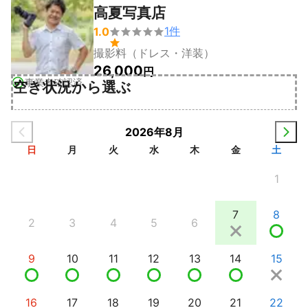
高夏写真店
1
件
1.0


撮影料（ドレス・洋装）
26,000
円
事業者確認済
空き状況から選ぶ
2026年8月
日
月
火
水
木
金
土
1
7
8
2
3
4
5
6
9
10
11
12
13
14
15
16
17
18
19
20
21
22