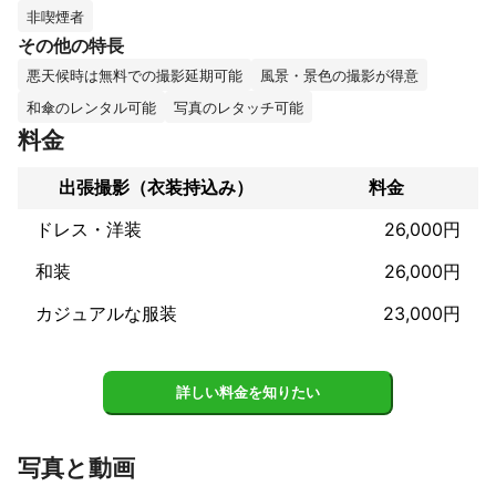
活動地域は近畿圏が中心ですが近畿外の撮影のご相談も承りま
非喫煙者
す。

その他の特長
悪天候時は無料での撮影延期可能
風景・景色の撮影が得意
個人様のプロフィール撮影から家族写真、企業様からの撮影のご
依頼など随時受け付けております。どうぞよろしくお願いいたし
和傘のレンタル可能
写真のレタッチ可能
ます。

料金
屋外でのロケーション撮影、室内での撮影ともに対応可能です。

出張撮影（衣装持込み）
料金
ドレス・洋装
26,000円
これまでの実績
▼これまでの撮影案件（一例）

和装
26,000円
●プロフィール写真

・SNS向け、婚活・マッチングアプリ、ビジネス、宣材・オーデ
カジュアルな服装
23,000円
ィションなど

●家族写真

・誕生日、お宮参り、七五三、ニューボーン、マタニティ、成人
式、入学卒業、ペット、お食い初めなど

詳しい料金を知りたい
●スクールフォト（幼稚園・保育園、小学校、中学校、高校、大
学）

日常保育、遠足、野外活動、運動会、発表会、卒業（園）式、入
写真と動画
学（園）式、各種行事、高校野球、オープンキャンパス
