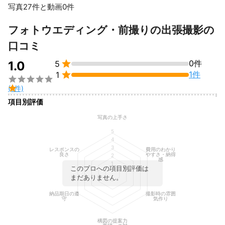
●企業向け撮影（オフィス、医院、店舗、工場、各種団体）

写真27件と動画0件
・採用、宣伝／広告、インタビュー、取材など

●カップルフォト

すべて見る
フォトウエディング・前撮りの出張撮影の
・前撮り、エンゲージメントフォト、結婚パーティなど

●スポーツ

口コミ
・野球、サッカー、バスケ、空手、マラソンなど


0件
●イベント

1.0
5
・表彰式、コンサート、演奏会、ダンス発表会、懇親会、同窓会

1件
1

など


(1件)
●不動産

項目別評価
・戸建住宅、マンション、店舗など

●コスプレ撮影

写真の上手さ
●モデル撮影

5
●商品撮影
4
アピールポイント
3
レスポンスの
費用のわかり
年間約200件の撮影実績があり大変好評をいただいております。

良さ
やすさ・納得
2
感
1
スムーズなやり取りと豊富な話題によるコミュニケーションで安
このプロへの項目別評価は
心して楽しく撮影に臨んでいただけることをモットーに取り組ん
まだありません。
でおります。ぜひご依頼ください！
納品期日の遵
撮影時の雰囲
守
気作り
構図の提案力