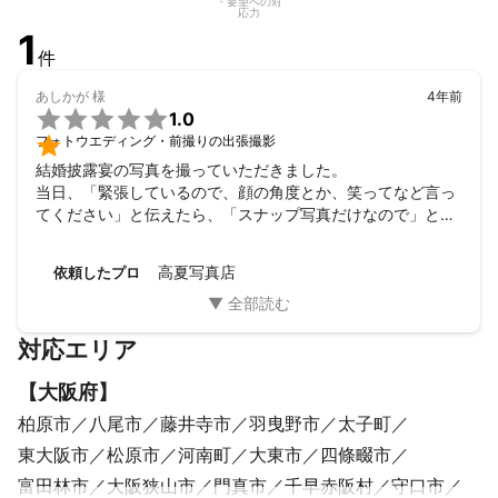
・要望への対
応力
1
件
あしかが
様
4年前

1.0

フォトウエディング・前撮りの出張撮影
結婚披露宴の写真を撮っていただきました。

当日、「緊張しているので、顔の角度とか、笑ってなど言っ
てください」と伝えたら、「スナップ写真だけなので」と家
族の集合写真の時も、新郎新婦の写真も全て「３２１」のみ
の掛け声のみでした。

高夏写真店
依頼したプロ
最初のやりとりの時に

「写真を撮られることに慣れていなくてもコミュニケーショ
ンを大事にしながら最適なポージングをお伝えしますのでご
対応エリア
安心ください♪」

とおっしゃっていただいており、安心していましたが、終始
【
大阪府
】
「３２１」のみの掛け声でみんな写真を撮るときに困ってい
ました。すごく残念です。

柏原市
八尾市
藤井寺市
羽曳野市
太子町
写真も掛け声も誰も音頭をとるものがいなかったので、くだ
東大阪市
松原市
河南町
大東市
四條畷市
けた顔をする人がいたり、真面目な顔をする人がいたりで統
一性のない写真ばかりでした。

富田林市
大阪狭山市
門真市
千早赤阪村
守口市