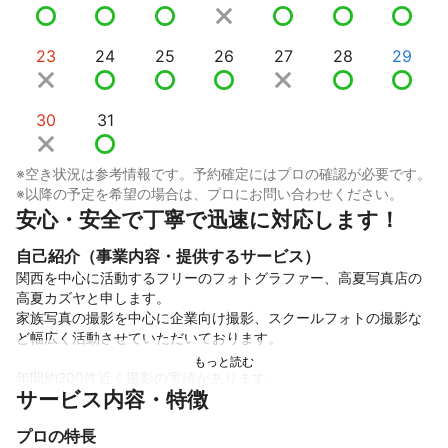
23
24
25
26
27
28
29
30
31
※空き状況は参考情報です。予約確定にはプロの確認が必要です。
※以降の予定を希望の場合は、プロにお問い合わせください。
安心・安全で丁寧で迅速に対応します！
自己紹介（事業内容・提供するサービス）
関西を中心に活動するフリーのフォトグラファー、高夏写真店の
高夏カズヤと申します。

家族写真の撮影を中心に企業向け撮影、スクールフォトの撮影な
ど幅広く活動させていただいております。

年間約200件近く撮影の実績があります。

サービス内容・特徴
撮影はコミュニケーションを大事にしており自然な表情が引き出
せるよう心がけております。

プロの特長