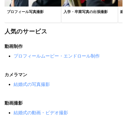
古座川町
上富田町
美浜町
御坊市
みなべ町
プロフィール写真撮影
入学・卒業写真の出張撮影
建
日高町
印南町
新宮市
由良町
田辺市
広川町
湯浅町
日高川町
有田市
北山村
海南市
有田川町
和歌山市
紀美野町
岩出市
人気のサービス
【
三重県
】
名張市
伊賀市
松阪市
津市
大台町
紀北町
動画制作
亀山市
大紀町
多気町
尾鷲市
鈴鹿市
熊野市
プロフィールムービー・エンドロール制作
度会町
明和町
玉城町
菰野町
南伊勢町
四日市市
御浜町
紀宝町
伊勢市
いなべ市
東員町
朝日町
カメラマン
川越町
桑名市
志摩市
木曽岬町
鳥羽市
【
京都府
】
結婚式の写真撮影
精華町
木津川市
京田辺市
井手町
城陽市
笠置町
八幡市
和束町
久御山町
宇治田原町
南山城村
動画撮影
大山崎町
宇治市
長岡京市
向日市
京都市
亀岡市
結婚式の動画・ビデオ撮影
南丹市
京丹波町
綾部市
福知山市
舞鶴市
与謝野町
宮津市
伊根町
京丹後市