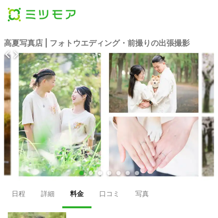
高夏写真店 | フォトウエディング・前撮りの出張撮影
●
●
●
●
●
●
●
日程
詳細
料金
口コミ
写真