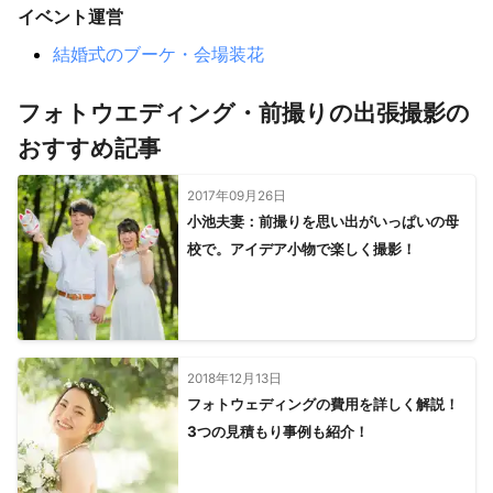
イベント運営
【
兵庫県
】
尼崎市
伊丹市
川西市
芦屋市
西宮市
宝塚市
結婚式のブーケ・会場装花
神戸市
猪名川町
三田市
三木市
丹波篠山市
フォトウエディング・前撮りの出張撮影の
明石市
稲美町
淡路市
加東市
小野市
播磨町
西脇市
加古川市
洲本市
加西市
高砂市
丹波市
おすすめ記事
多可町
南あわじ市
市川町
福崎町
神河町
姫路市
2017年09月26日
太子町
朝来市
たつの市
相生市
宍粟市
赤穂市
小池夫妻：前撮りを思い出がいっぱいの母
養父市
上郡町
豊岡市
佐用町
香美町
新温泉町
校で。アイデア小物で楽しく撮影！
【
滋賀県
】
栗東市
草津市
甲賀市
大津市
湖南市
守山市
野洲市
竜王町
日野町
近江八幡市
東近江市
愛荘町
豊郷町
甲良町
彦根市
多賀町
高島市
2018年12月13日
米原市
長浜市
フォトウェディングの費用を詳しく解説！
3つの見積もり事例も紹介！