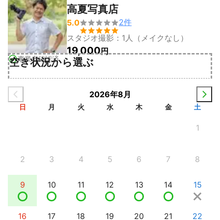
高夏写真店
2
件
5.0


スタジオ撮影：1人（メイクなし）
19,000
円
事業者確認済
空き状況から選ぶ
2026年8月
日
月
火
水
木
金
土
1
2
3
4
5
6
7
8
9
10
11
12
13
14
15
16
17
18
19
20
21
22