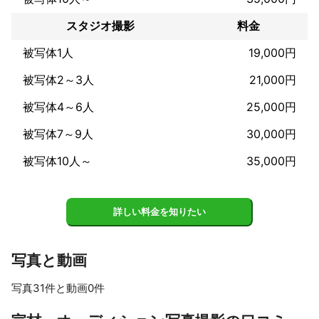
●企業向け撮影（オフィス、医院、店舗、工場、各種団体）

・採用、宣伝／広告、インタビュー、取材など

スタジオ撮影
料金
●カップルフォト

・前撮り、エンゲージメントフォト、結婚パーティなど

被写体1人
19,000円
●スポーツ

・野球、サッカー、バスケ、空手、マラソンなど

被写体2～3人
21,000円
●イベント

・表彰式、コンサート、演奏会、ダンス発表会、懇親会、同窓会
被写体4～6人
25,000円
など

●不動産

被写体7～9人
30,000円
・戸建住宅、マンション、店舗など

被写体10人～
35,000円
●コスプレ撮影

●モデル撮影

●商品撮影
アピールポイント
詳しい料金を知りたい
年間約200件の撮影実績があり大変好評をいただいております。

スムーズなやり取りと豊富な話題によるコミュニケーションで安
心して楽しく撮影に臨んでいただけることをモットーに取り組ん
写真と動画
でおります。ぜひご依頼ください！
写真31件と動画0件
すべて見る