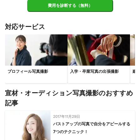
奈良市
天理市
御所市
明日香村
桜井市
高取町
費用を診断する（無料）
大淀町
宇陀市
吉野町
山添村
下市町
黒滝村
東吉野村
曽爾村
五條市
天川村
御杖村
川上村
対応サービス
野迫川村
上北山村
十津川村
下北山村
【
和歌山県
】
橋本市
九度山町
高野町
かつらぎ町
紀の川市
岩出市
紀美野町
和歌山市
有田川町
海南市
北山村
有田市
日高川町
湯浅町
広川町
田辺市
プロフィール写真撮影
入学・卒業写真の出張撮影
建
由良町
新宮市
印南町
日高町
みなべ町
御坊市
美浜町
上富田町
古座川町
那智勝浦町
白浜町
太地町
すさみ町
串本町
宣材・オーディション写真撮影のおすすめ
【
愛知県
】
記事
弥富市
飛島村
蟹江町
名古屋市
常滑市
美浜町
愛西市
南知多町
武豊町
知多市
津島市
半田市
2017年11月29日
バストアップの写真で自分をアピールする
阿久比町
東海市
稲沢市
あま市
大治町
東浦町
7つのテクニック！
碧南市
大府市
高浜市
清須市
一宮市
西尾市