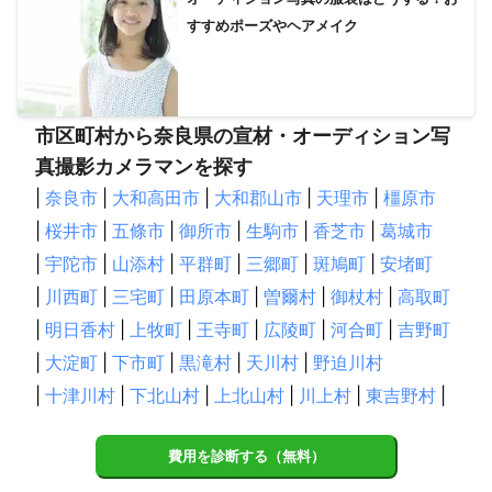
【
兵庫県
】
すすめポーズやヘアメイク
尼崎市
伊丹市
川西市
芦屋市
西宮市
宝塚市
神戸市
猪名川町
三田市
三木市
丹波篠山市
明石市
稲美町
淡路市
加東市
小野市
播磨町
西脇市
加古川市
洲本市
加西市
高砂市
丹波市
市区町村から奈良県の宣材・オーディション写
多可町
南あわじ市
市川町
福崎町
神河町
姫路市
真撮影カメラマンを探す
太子町
朝来市
たつの市
相生市
宍粟市
赤穂市
|
奈良市
|
大和高田市
|
大和郡山市
|
天理市
|
橿原市
養父市
上郡町
豊岡市
佐用町
香美町
新温泉町
|
桜井市
|
五條市
|
御所市
|
生駒市
|
香芝市
|
葛城市
【
滋賀県
】
|
宇陀市
|
山添村
|
平群町
|
三郷町
|
斑鳩町
|
安堵町
大津市
甲賀市
草津市
栗東市
湖南市
守山市
|
川西町
|
三宅町
|
田原本町
|
曽爾村
|
御杖村
|
高取町
野洲市
竜王町
日野町
近江八幡市
東近江市
|
明日香村
|
上牧町
|
王寺町
|
広陵町
|
河合町
|
吉野町
愛荘町
豊郷町
甲良町
彦根市
多賀町
高島市
|
大淀町
|
下市町
|
黒滝村
|
天川村
|
野迫川村
米原市
長浜市
|
十津川村
|
下北山村
|
上北山村
|
川上村
|
東吉野村
|
費用を診断する（無料）