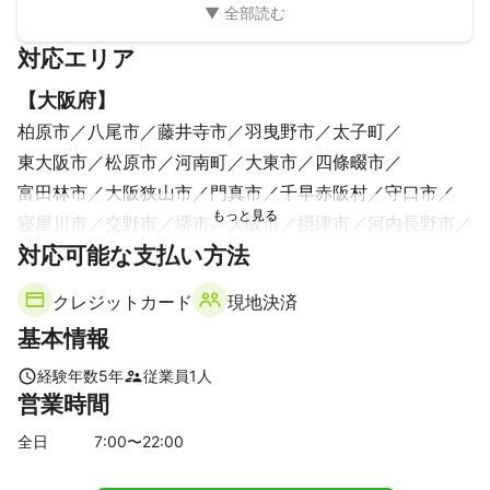
ました。

また、連絡もこまめにしていただいたので安心してお任せで
対応エリア
きました。

料金も明朗で丁寧に説明してくださいましたが、料金以上に
【
大阪府
】
サービスの質が高いと感じました。この方に頼んでよかった
と思っています。

柏原市
八尾市
藤井寺市
羽曳野市
太子町
今後また機会があればぜひお願いしたいです！
東大阪市
松原市
河南町
大東市
四條畷市
富田林市
大阪狭山市
門真市
千早赤阪村
守口市
寝屋川市
交野市
堺市
大阪市
摂津市
河内長野市
対応可能な支払い方法
枚方市
高石市
吹田市
和泉市
泉大津市
豊中市
忠岡町
茨木市
高槻市
岸和田市
島本町
箕面市
クレジットカード
現地決済
池田市
貝塚市
熊取町
豊能町
泉佐野市
田尻町
基本情報
泉南市
能勢町
阪南市
岬町
【
奈良県
】
経験年数
5
年
従業員
1
人
営業時間
王寺町
三郷町
上牧町
河合町
斑鳩町
平群町
安堵町
香芝市
広陵町
川西町
三宅町
大和郡山市
全日
7
:00〜
22
:00
田原本町
葛城市
大和高田市
生駒市
橿原市