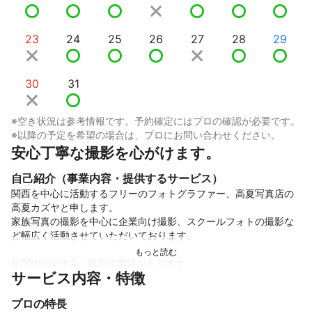
23
24
25
26
27
28
29
30
31
※空き状況は参考情報です。予約確定にはプロの確認が必要です。
※以降の予定を希望の場合は、プロにお問い合わせください。
安心丁寧な撮影を心がけます。
自己紹介（事業内容・提供するサービス）
関西を中心に活動するフリーのフォトグラファー、高夏写真店の
高夏カズヤと申します。

家族写真の撮影を中心に企業向け撮影、スクールフォトの撮影な
ど幅広く活動させていただいております。

年間約200件近く撮影の実績があります。

サービス内容・特徴
撮影はコミュニケーションを大事にしており自然な表情が引き出
せるよう心がけております。

プロの特長