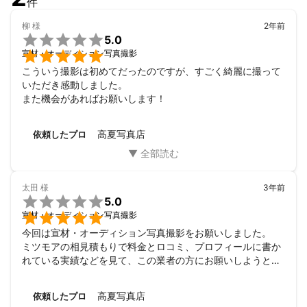
件
柳
様
2年前

5.0

宣材・オーディション写真撮影
こういう撮影は初めてだったのですが、すごく綺麗に撮って
いただき感動しました。

また機会があればお願いします！
高夏写真店
依頼したプロ
太田
様
3年前

5.0

宣材・オーディション写真撮影
今回は宣材・オーディション写真撮影をお願いしました。

ミツモアの相見積もりで料金とロコミ、プロフィールに書か
れている実績などを見て、この業者の方にお願いしようと思
いました。

チャットでのやり取りがとてもスムーズで、こちらの質問に
高夏写真店
依頼したプロ
対しても専門用語を使わずに分かりやすく説明してください