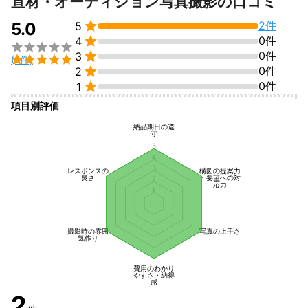
宣材・オーディション写真撮影の口コミ

2件
5.0
5

0件
4


0件
3

(2件)

0件
2

0件
1
項目別評価
納品期日の遵
守
5
4
3
レスポンスの
構図の提案力
良さ
・要望への対
2
応力
1
撮影時の雰囲
写真の上手さ
気作り
費用のわかり
やすさ・納得
感
2