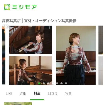
高夏写真店 | 宣材・オーディション写真撮影
●
●
●
●
●
●
●
日程
詳細
料金
口コミ
写真