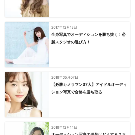
北名古屋市
刈谷市
豊明市
岩倉市
安城市
知立市
豊山町
江南市
東郷町
幸田町
日進市
大口町
みよし市
小牧市
扶桑町
長久手市
春日井市
岡崎市
瀬戸市
犬山市
尾張旭市
2017年12月18日
全身写真でオーディションを勝ち抜く！必
【
京都府
】
勝スタジオの選び方！
精華町
木津川市
京田辺市
井手町
城陽市
笠置町
八幡市
和束町
久御山町
宇治田原町
南山城村
大山崎町
宇治市
長岡京市
向日市
京都市
亀岡市
南丹市
京丹波町
綾部市
福知山市
舞鶴市
与謝野町
宮津市
伊根町
2018年05月07日
京丹後市
【必勝カメラマン37人】アイドルオーディ
【
三重県
】
ション写真で合格を勝ち取る
名張市
伊賀市
松阪市
津市
亀山市
鈴鹿市
玉城町
四日市市
伊勢市
桑名市
木曽岬町
川越町
朝日町
東員町
いなべ市
菰野町
大台町
紀北町
大紀町
多気町
尾鷲市
熊野市
度会町
明和町
2018年12月14日
南伊勢町
御浜町
紀宝町
志摩市
鳥羽市
オーディション写真の服装はどうする？お