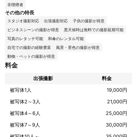
活動地域は近畿圏が中心ですが近畿外の撮影のご相談も承りま
非喫煙者
す。

その他の特長
スタジオ撮影対応
出張撮影対応
子供の撮影が得意
個人様のプロフィール撮影から家族写真、企業様からの撮影のご
依頼など随時受け付けております。どうぞよろしくお願いいたし
ビジネスシーンの撮影が得意
悪天候時は無料での撮影延期可能
ます。

写真のレタッチ可能
和傘のレンタル可能
屋外でのロケーション撮影、室内での撮影ともに対応可能です。

自宅での撮影の経験豊富
風景・景色の撮影が得意
動物・ペットの撮影が得意
ぜひご依頼お待ちしております。
料金
これまでの実績
▼これまでの撮影案件（一例）

●プロフィール写真

出張撮影
料金
・SNS向け、婚活・マッチングアプリ、ビジネス、宣材・オーデ
被写体1人
19,000円
ィションなど

●家族写真

被写体2～3人
21,000円
・誕生日、お宮参り、七五三、ニューボーン、マタニティ、成人
式、入学卒業、ペット、お食い初めなど

被写体4～6人
25,000円
●スクールフォト（幼稚園・保育園、小学校、中学校、高校、大
学）

被写体7～9人
30,000円
日常保育、遠足、野外活動、運動会、発表会、卒業（園）式、入
学（園）式、各種行事、高校野球、オープンキャンパス

被写体10人～
35,000円