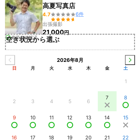
高夏写真店
6
件
4.7


出張撮影
21,000
円
事業者確認済
空き状況から選ぶ
2026年8月
日
月
火
水
木
金
土
1
7
8
2
3
4
5
6
9
10
11
12
13
14
15
16
17
18
19
20
21
22