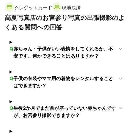
忠岡町
茨木市
高槻市
岸和田市
島本町
箕面市
クレジットカード
現地決済
池田市
貝塚市
熊取町
豊能町
泉佐野市
田尻町
高夏写真店のお宮参り写真の出張撮影のよ
泉南市
くある質問への回答
【
奈良県
】
王寺町
三郷町
上牧町
河合町
斑鳩町
平群町
安堵町
香芝市
広陵町
川西町
三宅町
大和郡山市
Q
赤ちゃん・子供がいい表情をしてくれるか、不
田原本町
葛城市
大和高田市
生駒市
橿原市
安です。何かできることはありますか？
奈良市
天理市
御所市
明日香村
桜井市
高取町
大淀町
宇陀市
吉野町
山添村
下市町
黒滝村
東吉野村
曽爾村
五條市
天川村
御杖村
川上村
Q
子供の衣装やママ用の着物をレンタルすること
はできますか？
下北山村
野迫川村
上北山村
十津川村
【
和歌山県
】
橋本市
九度山町
高野町
かつらぎ町
紀の川市
Q
生後2か月でまだ首が座っていない赤ちゃんです
串本町
すさみ町
太地町
白浜町
那智勝浦町
が、お宮参り撮影できますか？
古座川町
上富田町
美浜町
御坊市
みなべ町
日高町
印南町
新宮市
由良町
田辺市
広川町