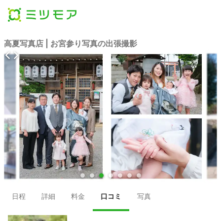
高夏写真店 | お宮参り写真の出張撮影
●
●
●
●
●
●
●
日程
詳細
料金
口コミ
写真