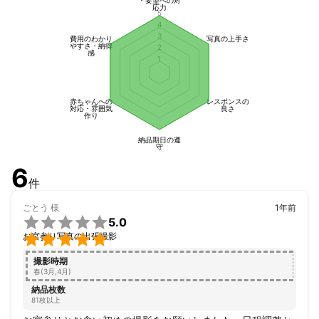
学（園）式、各種行事、高校野球、オープンキャンパス

応力
5
●企業向け撮影（オフィス、医院、店舗、工場、各種団体）

4
・採用、宣伝／広告、インタビュー、取材など

3
費用のわかり
写真の上手さ
●カップルフォト

やすさ・納得
2
感
1
・前撮り、エンゲージメントフォト、結婚パーティなど

●スポーツ

・野球、サッカー、バスケ、空手、マラソンなど

赤ちゃんへの
レスポンスの
●イベント

対応・雰囲気
良さ
作り
・表彰式、コンサート、演奏会、ダンス発表会、懇親会、同窓会
など

納品期日の遵
●不動産

守
・戸建住宅、マンション、店舗など

6
●コスプレ撮影

件
●モデル撮影

●商品撮影
ごとう
様
1年前
アピールポイント

5.0
年間約200件の撮影実績があり大変好評をいただいております。


お宮参り写真の出張撮影
スムーズなやり取りと豊富な話題によるコミュニケーションで安
撮影時期
心して楽しく撮影に臨んでいただけることをモットーに取り組ん
春(3月,4月)
でおります。ぜひご依頼ください！
納品枚数
81枚以上