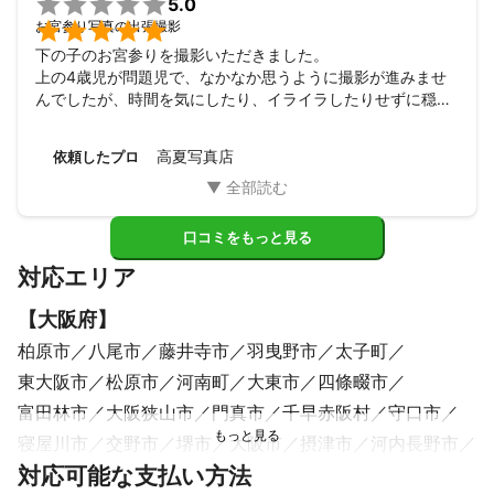

5.0

お宮参り写真の出張撮影
下の子のお宮参りを撮影いただきました。

上の4歳児が問題児で、なかなか思うように撮影が進みませ
んでしたが、時間を気にしたり、イライラしたりせずに穏や
かに対応いただいたお陰でこちらも安心してお願いすること
ができました。

高夏写真店
依頼したプロ
納品枚数も多くとても素敵な写真を頂きました。また機会が
ありましたら是非お願いしたいです。ありがとうございまし
た。
口コミをもっと見る
対応エリア
【
大阪府
】
柏原市
八尾市
藤井寺市
羽曳野市
太子町
東大阪市
松原市
河南町
大東市
四條畷市
富田林市
大阪狭山市
門真市
千早赤阪村
守口市
寝屋川市
交野市
堺市
大阪市
摂津市
河内長野市
対応可能な支払い方法
枚方市
高石市
吹田市
和泉市
泉大津市
豊中市