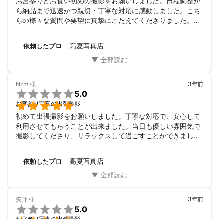
お宮参りとお食い初めの撮影をお願いしました。日程調整か
ら納品まで迅速かつ親切・丁寧な対応に感動しました。こち
らの様々な質問や要望に真摯にこたえてくださりました。写
真データも予想より多く、おそらく最大限送ってくださった
ことがとても嬉しかったです。すべて素敵な写真ばかりでし
高夏写真店
依頼したプロ
た！笑える写真もあり、定期的に見返したくなる写真です。
良い思い出になりました。高夏さんは腕も確かで人柄も良い
ので、また次回もお願いしたいと思っています。本当にあり
がとうございました。
Nzm
様
3年前

5.0

お宮参り写真の出張撮影
初めて出張撮影をお願いしました。丁寧な対応で、安心して
利用させてもらうことが出来ました。当日も優しい雰囲気で
撮影してくださり、リラックスして過ごすことができまし
た！

出来上がり写真もどれも素敵で、お願いして本当に良かった
高夏写真店
依頼したプロ
と思っています(^ ^)今後も出張撮影をする時は高夏さんにお
願いしたいと思います♪

ありがとうございました！！！
矢野
様
3年前

5.0
お宮参り写真の出張撮影