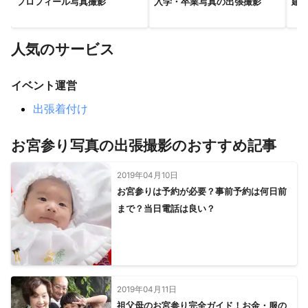
プロフィール写真撮影
入学・卒業写真の出張撮影
建
神戸市
猪名川町
三田市
三木市
丹波篠山市
明石市
稲美町
淡路市
加東市
小野市
播磨町
西脇市
加古川市
洲本市
加西市
高砂市
丹波市
人気のサービス
多可町
南あわじ市
市川町
福崎町
神河町
姫路市
太子町
朝来市
たつの市
相生市
宍粟市
赤穂市
イベント運営
養父市
上郡町
豊岡市
佐用町
香美町
新温泉町
出張着付け
【
滋賀県
】
栗東市
草津市
甲賀市
大津市
湖南市
守山市
お宮参り写真の出張撮影のおすすめ記事
野洲市
竜王町
日野町
近江八幡市
東近江市
2019年04月10日
愛荘町
豊郷町
甲良町
彦根市
多賀町
高島市
お宮参りは予約が必要？事前予約は何日前
米原市
長浜市
まで？当日電話は良い？
2019年04月11日
祖父母のお宮参り完全ガイド！お金・服の