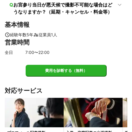
湯浅町
日高川町
有田市
北山村
海南市
有田川町
Q
お宮参り当日が悪天候で撮影不可能な場合はど
和歌山市
紀美野町
岩出市
うなりますか？（延期・キャンセル・料金等）
【
三重県
】
基本情報
名張市
伊賀市
松阪市
津市
大台町
紀北町
経験年数
5
年
従業員
1
人
亀山市
大紀町
多気町
尾鷲市
鈴鹿市
熊野市
営業時間
度会町
明和町
玉城町
菰野町
南伊勢町
四日市市
御浜町
紀宝町
伊勢市
いなべ市
東員町
朝日町
全日
7
:00〜
22
:00
川越町
桑名市
志摩市
木曽岬町
鳥羽市
【
京都府
】
費用を診断する（無料）
精華町
木津川市
京田辺市
井手町
城陽市
笠置町
八幡市
和束町
久御山町
宇治田原町
南山城村
対応サービス
大山崎町
宇治市
長岡京市
向日市
京都市
亀岡市
南丹市
京丹波町
綾部市
福知山市
舞鶴市
与謝野町
宮津市
伊根町
京丹後市
【
兵庫県
】
尼崎市
伊丹市
川西市
芦屋市
西宮市
宝塚市