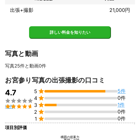
活動地域は近畿圏が中心ですが近畿外の撮影のご相談も承りま
す。

出張+撮影
21,000円
個人様のプロフィール撮影から家族写真、企業様からの撮影のご
依頼など随時受け付けております。どうぞよろしくお願いいたし
詳しい料金を知りたい
ます。

屋外でのロケーション撮影、室内での撮影ともに対応可能です。

写真と動画
ぜひご依頼お待ちしております。

写真25件と動画0件
これまでの実績
すべて見る
お宮参り写真の出張撮影の口コミ
▼これまでの撮影案件（一例）

●プロフィール写真


5件
4.7
5
・SNS向け、婚活・マッチングアプリ、ビジネス、宣材・オーデ

0件
4
ィションなど


●家族写真


1件
3

(6件)
・誕生日、お宮参り、七五三、ニューボーン、マタニティ、成人

0件
2
式、入学卒業、ペット、お食い初めなど


0件
1
●スクールフォト（幼稚園・保育園、小学校、中学校、高校、大
項目別評価
学）

日常保育、遠足、野外活動、運動会、発表会、卒業（園）式、入
構図の提案力
・要望への対