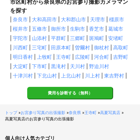
市区町村から奈良県のお宮参り撮影カメラマン
を探す
|
奈良市
|
大和高田市
|
大和郡山市
|
天理市
|
橿原市
|
桜井市
|
五條市
|
御所市
|
生駒市
|
香芝市
|
葛城市
|
宇陀市
|
山添村
|
平群町
|
三郷町
|
斑鳩町
|
安堵町
|
川西町
|
三宅町
|
田原本町
|
曽爾村
|
御杖村
|
高取町
|
明日香村
|
上牧町
|
王寺町
|
広陵町
|
河合町
|
吉野町
|
大淀町
|
下市町
|
黒滝村
|
天川村
|
野迫川村
|
十津川村
|
下北山村
|
上北山村
|
川上村
|
東吉野村
|
費用を診断する（無料）
トップ
»
お宮参り写真の出張撮影
»
奈良県
»
王寺町
»
高夏写真店
»
高夏写真店のお宮参り写真の出張撮影
個人向け
人気カテゴリ