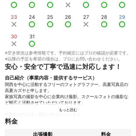
23
24
25
26
27
28
29
30
31
※空き状況は参考情報です。予約確定にはプロの確認が必要です。
※以降の予定を希望の場合は、プロにお問い合わせください。
安心・安全で丁寧で迅速に対応します！
自己紹介（事業内容・提供するサービス）
関西を中心に活動するフリーのフォトグラファー、高夏写真店の
高夏カズヤと申します。

家族写真の撮影を中心に企業向け撮影、スクールフォトの撮影な
ど幅広く活動させていただいております。

年間約200件近く撮影の実績があります。

料金
撮影はコミュニケーションを大事にしており自然な表情が引き出
せるよう心がけております。

出張撮影
料金