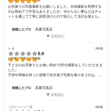

お宮参りの写真撮影をお願いしました。出張撮影を利用する
のは初めてで不安もありましたが、分からない事などはチャ
ットを通して丁寧に回答頂けたので安心して当日を迎えられ
ました。

撮影時には色々な構図を提案して下さい、素敵な写真を沢山
高夏写真店
依頼したプロ
撮って頂けました。また機会があれば利用させて頂きたいと
思います。
Ｋ
様
3年前

5.0

お宮参り写真の出張撮影
子どものお宮参りとお食い初めで90分撮影をしていただきま
した。

子供や荷物を持った状態で自分達で写真を撮り合うのは、や
はり無謀でした。プロに頼み『楽』だと感じたのが当日のメ
リットです。

高夏写真店
依頼したプロ
出来上がったお写真をみて、やはり自分達では撮れない素敵
なものばかりで、改めてお願いして良かったなと思いまし
た。
二児ファミリー
様
4年前