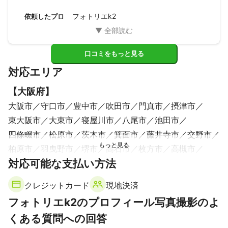
ありがとうございました。
フォトリエk2
依頼したプロ
口コミをもっと見る
対応エリア
【
大阪府
】
大阪市
守口市
豊中市
吹田市
門真市
摂津市
東大阪市
大東市
寝屋川市
八尾市
池田市
四條畷市
松原市
茨木市
箕面市
藤井寺市
交野市
柏原市
羽曳野市
堺市
高石市
枚方市
高槻市
対応可能な支払い方法
豊能町
大阪狭山市
泉大津市
太子町
島本町
忠岡町
富田林市
河南町
和泉市
能勢町
岸和田市
クレジットカード
現地決済
千早赤阪村
河内長野市
貝塚市
熊取町
泉佐野市
フォトリエk2のプロフィール写真撮影のよ
田尻町
泉南市
阪南市
くある質問への回答
【
奈良県
】