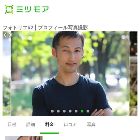
フォトリエk2 | プロフィール写真撮影
●
●
●
●
●
●
●
日程
詳細
料金
口コミ
写真