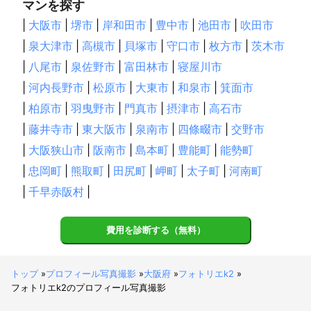
マンを探す
|
大阪市
|
堺市
|
岸和田市
|
豊中市
|
池田市
|
吹田市
|
泉大津市
|
高槻市
|
貝塚市
|
守口市
|
枚方市
|
茨木市
|
八尾市
|
泉佐野市
|
富田林市
|
寝屋川市
|
河内長野市
|
松原市
|
大東市
|
和泉市
|
箕面市
|
柏原市
|
羽曳野市
|
門真市
|
摂津市
|
高石市
|
藤井寺市
|
東大阪市
|
泉南市
|
四條畷市
|
交野市
|
大阪狭山市
|
阪南市
|
島本町
|
豊能町
|
能勢町
|
忠岡町
|
熊取町
|
田尻町
|
岬町
|
太子町
|
河南町
|
千早赤阪村
|
費用を診断する（無料）
トップ
»
プロフィール写真撮影
»
大阪府
»
フォトリエk2
»
フォトリエk2のプロフィール写真撮影