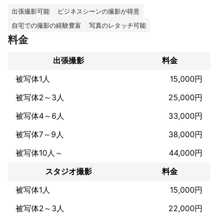
ご自宅、近くの公園などでのロケ撮影も可能です。

撮影は100カット程度の撮影の中から後日お気に入りを選んで頂
出張撮影可能
ビジネスシーンの撮影が得意
けます。

自宅での撮影の経験豊富
写真のレタッチ可能
其の他プリントに加工も可能です

料金
meets more様からのプロフィール撮影の依頼は、特に多く、数多
くの口コミなど参考に検討下さい。

出張撮影
料金
これまでの実績
被写体1人
15,000円
大阪写真家協会会員

日本写真館協会会員

被写体2～3人
25,000円
関西写真家連合会コンテスト金賞受賞

meetsmoreでの口コミ多数ご覧ください

被写体4～6人
33,000円
日本婚礼写真協会会員

被写体7～9人
38,000円
アピールポイント
ポートレート、個人プロフィール、モデル、俳優、声優各種オー
被写体10人～
44,000円
ディション用、SNSブログ用、会社HP用

マッチングアプリ用撮影　など　撮影多数

スタジオ撮影
料金
また家族,　weddinng、753、マタニティー撮影などの記念撮影
被写体1人
15,000円
も致します。

お着付け、ヘアー、メイクお入り用なら優秀なプロスタッフがい
被写体2～3人
22,000円
ますので、必要な場合はオプションでお申しつけ下さい。
