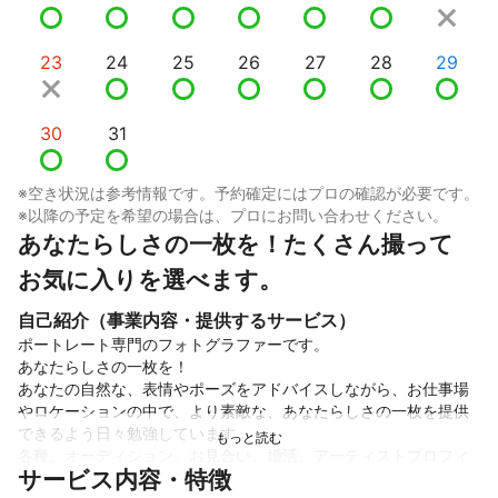
23
24
25
26
27
28
29
30
31
※空き状況は参考情報です。予約確定にはプロの確認が必要です。
※以降の予定を希望の場合は、プロにお問い合わせください。
あなたらしさの一枚を！たくさん撮って 
お気に入りを選べます。
自己紹介（事業内容・提供するサービス）
ポートレート専門のフォトグラファーです。

あなたらしさの一枚を！

あなたの自然な、表情やポーズをアドバイスしながら、お仕事場
やロケーションの中で、より素敵な、あなたらしさの一枚を提供
できるよう日々勉強しています。

各種、オーディション、お見合い、婚活、アーティストプロフィ
サービス内容・特徴
ールなど、それぞれ使い道に合わせ撮影致します。
