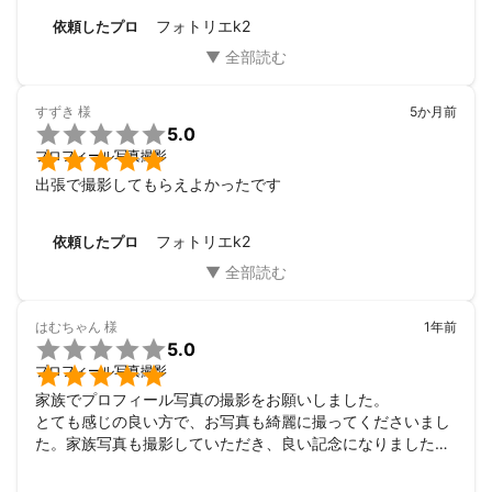
フォトリエk2
依頼したプロ
すずき
様
5か月前

5.0

プロフィール写真撮影
出張で撮影してもらえよかったです
フォトリエk2
依頼したプロ
はむちゃん
様
1年前

5.0

プロフィール写真撮影
家族でプロフィール写真の撮影をお願いしました。

とても感じの良い方で、お写真も綺麗に撮ってくださいまし
た。家族写真も撮影していただき、良い記念になりました。

ありがとうございました。