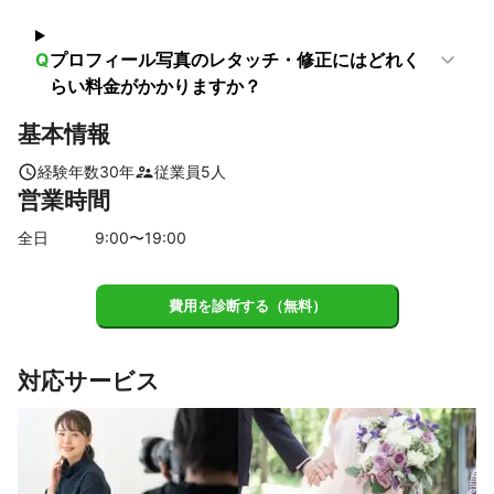
平群町
生駒市
三郷町
王寺町
斑鳩町
香芝市
上牧町
河合町
安堵町
大和郡山市
広陵町
Q
プロフィール写真のレタッチ・修正にはどれく
田原本町
三宅町
川西町
橿原市
葛城市
らい料金がかかりますか？
大和高田市
奈良市
基本情報
【
京都府
】
京田辺市
大山崎町
宇治市
京都市
久御山町
経験年数
30
年
従業員
5
人
営業時間
城陽市
長岡京市
八幡市
【
兵庫県
】
全日
9
:00〜
19
:00
尼崎市
伊丹市
芦屋市
西宮市
宝塚市
神戸市
【
滋賀県
】
費用を診断する（無料）
草津市
栗東市
大津市
守山市
対応サービス