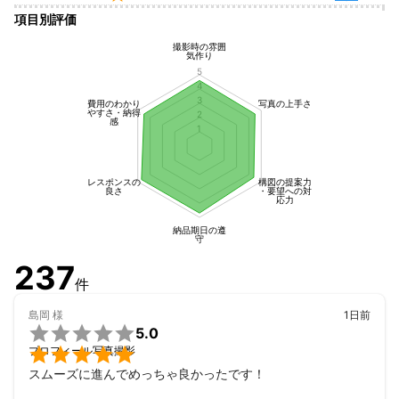
項目別評価
撮影時の雰囲
気作り
5
4
3
費用のわかり
写真の上手さ
やすさ・納得
2
感
1
レスポンスの
構図の提案力
良さ
・要望への対
応力
納品期日の遵
守
237
件
島岡
様
1日前

5.0

プロフィール写真撮影
スムーズに進んでめっちゃ良かったです！