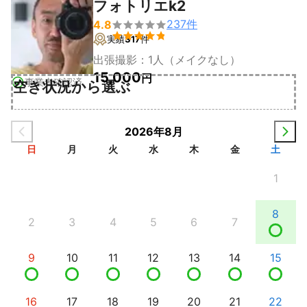
フォトリエk2
237
件
4.8


実績
317
件
出張撮影：1人（メイクなし）
15,000
円
事業者確認済
空き状況から選ぶ
2026年8月
日
月
火
水
木
金
土
1
8
2
3
4
5
6
7
9
10
11
12
13
14
15
16
17
18
19
20
21
22