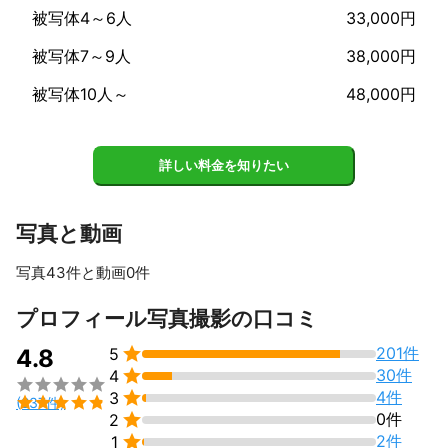
レンタル衣装着物・ドレスも豊富なサイトと提携しています。リ
被写体4～6人
33,000円
ーズナブルな価格でご利用頂けます。

お気軽にお問い合わせください。

被写体7～9人
38,000円
あなたの自然な表情を、ポーズなどアドバイスしながらより素敵
な角度から撮影してゆきます。

被写体10人～
48,000円
楽しく記憶に残る撮影をしましょう！

100カット以上の撮影の中から、ネットにてお気に入りを選んで
頂きます。

気になる所は、画像調整したデータをオンラインで送ります。

詳しい料金を知りたい
またプリントなどに加工も可能です。

早めの日程連絡お待ちしています。

事前の打ち合わせを大切に、より素敵な写真を撮りましょう！

写真と動画
疑問点はお気軽にお問合せ下さいね。

写真43件と動画0件
すべて見る
プロフィール写真撮影の口コミ

201件
4.8
5

30件
4


4件
3

(237件)

0件
2

2件
1