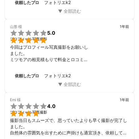
フォトリエk2
依頼したプロ
山形
様
1年前

5.0

プロフィール写真撮影
今回はプロフィール写真撮影をお願いし

ました。

ミツモアの相見積もりで料金とロコミ

ブロフィールに書かれている実績などを

見て、この業者の方にお願いしようと思

フォトリエk2
依頼したプロ
いました。

料金も丁寧に説明してくださいま

した、料金以上にサービスの質が高い

と感じました。この方に頼んでよかった

Emi
様
1年前
と思っています。


4.0
今後また機会があればぜひお願いしたいです。

プロフィール写真撮影
撮影当日もスムーズで、思っていたよりも早く撮影が完了し
ました。

自然体の雰囲気を出すために声掛けも適宜頂き、依頼して良
かったと思いました。
