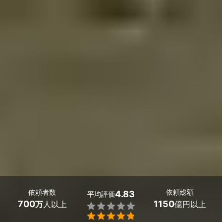
依頼者数
依頼総額
4.83
平均評価
700
1150
万
人以上
億円以上

