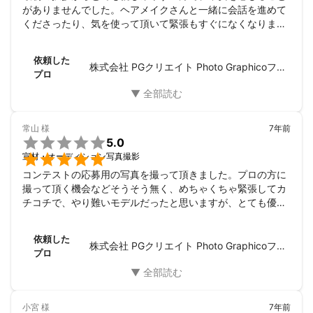
がありませんでした。ヘアメイクさんと一緒に会話を進めて
と思いました。
くださったり、気を使って頂いて緊張もすぐになくなりまし
た。

撮影も服装やポーズなども提案頂いて素人ながらも１つでは
依頼した
ない色々な自分を撮っていただきました。

株式会社 PGクリエイト Photo Graphicoフォトスタジオ
プロ
最後のリタッチも希望通りに綺麗に処理頂き、大満足です。
また服装を変えてお願いしたいと思っております。

依頼した背景は、最近、家族の写真をよく撮ることかありま
すが、自分自身の写真を撮る機会がありませんでした。一
常山
様
7年前
方、仕事ではプロフィール写真を求められる機会が何回かあ

5.0
り、今後のためにも一度きちんとした形の自分の顔と全身の

宣材・オーディション写真撮影
写真を撮っていただきたくてプロの方にお願いしてみまし
コンテストの応募用の写真を撮って頂きました。プロの方に
た。

撮って頂く機会などそうそう無く、めちゃくちゃ緊張してカ
選んだ決め手は、良心的な価格と丁寧なご説明でした。会社
チコチで、やり難いモデルだったと思いますが、とても優し
から近い位置にあることから気にはなっていたのですがいろ
く指導してくださり、いい笑顔を引き出してくださいまし
いろな質問にたいして迅速にとても丁寧に答えてくださり安
た。応募規定のサイズ変更にも快く応じて頂き、本当に感謝
心しました。自身でスタジオをお持ちで、ヘアメイクさんも
依頼した
しております。こちらでお願いして本当によかったです。ま
株式会社 PGクリエイト Photo Graphicoフォトスタジオ
手配いただくことができ助かりました。
プロ
た機会があればお願いしたいと思ってます。ありがとうござ
いました。
小宮
様
7年前