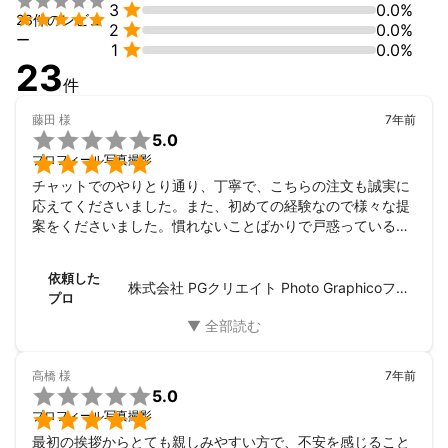


3
0.0%
企業社長、士業、コンサルタント、作家、画家、自営、役者、モ

23件のレビュ

2
0.0%
デル、ミュージシャン、カメラマン
ー

1
0.0%
アピールポイント
23
スタジオにおける照明技術に非常に定評があります！

件
単に光で明るく飛ばすような撮影のみならず、陰影をつけドラマ
ティックな撮影も可能です。

藤田
様
7年前

一般的な白背景でのシンプル撮影から、まるでファッション誌の
5.0
広告のようなクオリティの写真撮影も自社スタジオで行なってお

プロフィール写真撮影
ります。

チャットでのやりとり通り、丁寧で、こちらの注文も誠実に
応えてくださいました。また、初めての経験なので様々な提
またレタッチはレタッチャーとしても活動し、さらにPhotoshop
案をくださいました。慣れないことばかりで戸惑っていると
のセミナー講師としても確かな技術のスタッフがお客様のご要望
雰囲気を和らげてくださり、とても気持ちよく撮影すること
にお答えします！

ができました。

(PhotoshopレタッチHow to本の著作物も出版される予定です。)
依頼した
依頼した背景は、急遽、高画質のプロフィール写真が必要と
株式会社 PGクリエイト Photo Graphicoフォトスタジオ
プロ
なり、このサイトで探すことになりました。プロフィール撮
影、プロによる、写真スタジオでの写真撮影、すべてが初め
てだったので、どうして良いか分からず見積依頼しました。

選んだ決め手は、まず、見積が送られてきたのが比較的早
高橋
様
7年前
く、また丁寧でした。初めてだったので色々と疑問や細かい

5.0
質問をしましたが、丁寧にわかりやすく説明くださいまし

プロフィール写真撮影
た。料金システム等にも細かく説明してくださいました。ス
最初の挨拶からとても親しみやすい方で、不安を感じること
タジオまでの道順等も細かく説明してくださり、信頼できる