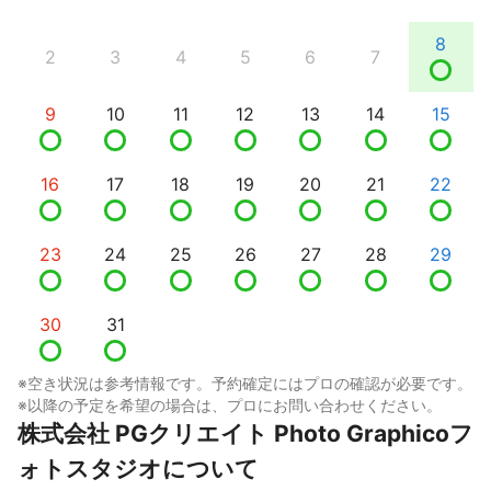
8
2
3
4
5
6
7
9
10
11
12
13
14
15
16
17
18
19
20
21
22
23
24
25
26
27
28
29
30
31
※空き状況は参考情報です。予約確定にはプロの確認が必要です。
※以降の予定を希望の場合は、プロにお問い合わせください。
株式会社 PGクリエイト Photo Graphicoフ
ォトスタジオについて