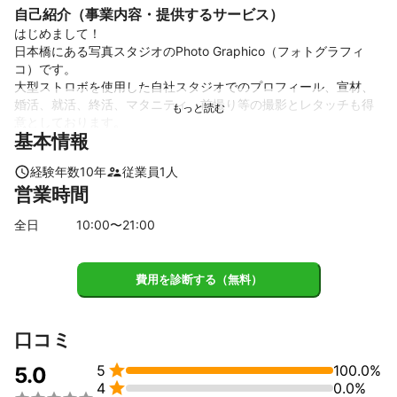
自己紹介（事業内容・提供するサービス）
はじめまして！

日本橋にある写真スタジオのPhoto Graphico（フォトグラフィ
コ）です。

大型ストロボを使用した自社スタジオでのプロフィール、宣材、
婚活、就活、終活、マタニティ、前撮り等の撮影とレタッチも得
意としております。

基本情報
また自社スタジオは中央区日本橋にあり最寄駅も以下のように至
近のため非常に便利となっております。

経験年数
10
年
従業員
1
人
営業時間
JR馬喰町 徒歩西口①出口 1分

都営浅草線 馬喰横山 都営浅草線 東日本橋 A1出口 1分

全日
10
:00〜
21
:00
これまでの実績
二科展　写真部　入賞１回、入選３回

費用を診断する（無料）
二科展　デザイン部　入選１回

企業

口コミ
大手企業様広告撮影、Web広告、芸能事務所やモデル事務所宣材
撮影、美容室、エステサロン、整体


5
100.0%
5.0

4
0.0%
個人のお客様
