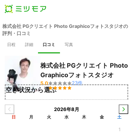
株式会社 PGクリエイト Photo Graphicoフォトスタジオの
評判・口コミ
日程
詳細
口コミ
写真
株式会社 PGクリエイト Photo
Graphicoフォトスタジオ
23
件
5.0


空き状況から選ぶ
2026年8月
日
月
火
水
木
金
土
1