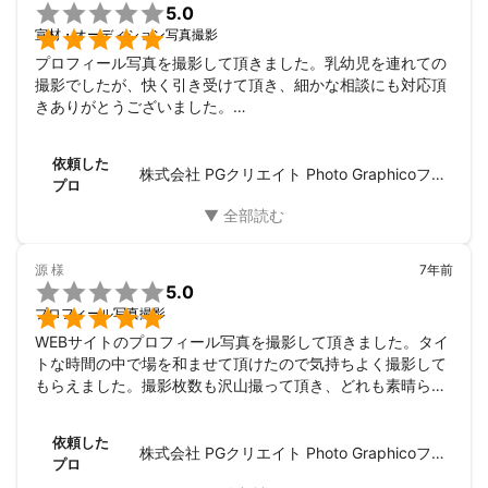

5.0

宣材・オーディション写真撮影
プロフィール写真を撮影して頂きました。乳幼児を連れての
撮影でしたが、快く引き受けて頂き、細かな相談にも対応頂
きありがとうございました。

撮影も最初は緊張してうまく笑えませんでしたが、色々と指
示出しをしてくださったおかげで、素敵な写真がたくさん撮
依頼した
れました。是非オススメしたいお店です。
株式会社 PGクリエイト Photo Graphicoフォトスタジオ
プロ
源
様
7年前

5.0

プロフィール写真撮影
WEBサイトのプロフィール写真を撮影して頂きました。タイ
トな時間の中で場を和ませて頂けたので気持ちよく撮影して
もらえました。撮影枚数も沢山撮って頂き、どれも素晴らし
いプロの写真で満足しております。今後は私自身が他の人に
お勧めしたいと思います。有難うございました。
依頼した
株式会社 PGクリエイト Photo Graphicoフォトスタジオ
プロ