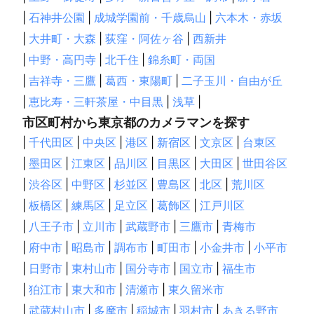
|
石神井公園
|
成城学園前・千歳烏山
|
六本木・赤坂
|
大井町・大森
|
荻窪・阿佐ヶ谷
|
西新井
|
中野・高円寺
|
北千住
|
錦糸町・両国
|
吉祥寺・三鷹
|
葛西・東陽町
|
二子玉川・自由が丘
|
恵比寿・三軒茶屋・中目黒
|
浅草
|
市区町村から東京都のカメラマンを探す
|
千代田区
|
中央区
|
港区
|
新宿区
|
文京区
|
台東区
|
墨田区
|
江東区
|
品川区
|
目黒区
|
大田区
|
世田谷区
|
渋谷区
|
中野区
|
杉並区
|
豊島区
|
北区
|
荒川区
|
板橋区
|
練馬区
|
足立区
|
葛飾区
|
江戸川区
|
八王子市
|
立川市
|
武蔵野市
|
三鷹市
|
青梅市
|
府中市
|
昭島市
|
調布市
|
町田市
|
小金井市
|
小平市
|
日野市
|
東村山市
|
国分寺市
|
国立市
|
福生市
|
狛江市
|
東大和市
|
清瀬市
|
東久留米市
|
武蔵村山市
|
多摩市
|
稲城市
|
羽村市
|
あきる野市