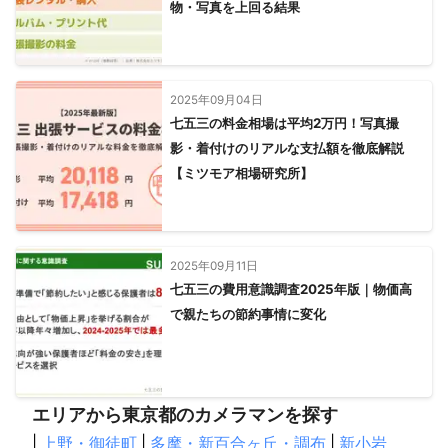
物・写真を上回る結果
2025年09月04日
七五三の料金相場は平均2万円！写真撮
影・着付けのリアルな支払額を徹底解説
【ミツモア相場研究所】
2025年09月11日
七五三の費用意識調査2025年版｜物価高
で親たちの節約事情に変化
エリアから東京都のカメラマンを探す
|
上野・御徒町
|
多摩・新百合ヶ丘・調布
|
新小岩