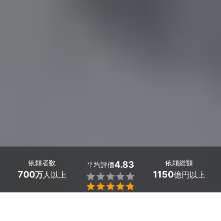
依頼者数
依頼総額
4.83
平均評価
700
1150
万
人以上
億円以上


東京都葛飾区で多数の給与計算に強い税理士が見つかりま
した。料金相場は月額の基本料金1万円に加え、従業員1名