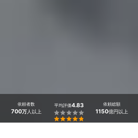
依頼者数
依頼総額
4.83
平均評価
700
1150
万
人以上
億円以上


葛西・東陽町で多数の給与計算に強い税理士が見つかりま