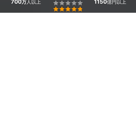
700
1150
万
人以上
億円以上


東京都瑞穂町で多数の給与計算に強い税理士が見つかりま
した。料金相場は月額の基本料金1万円に加え、従業員1名
あたり500円～1000円とお得。「税金や社会保険料の計
算が難しい」「法制度の頻繁な改正についていけない」と
いう悩みは、プロが解決してくれます。
ミツモアでは質問に答えると、あなたの条件に合った東京
都瑞穂町のプロから見積もりが届きます。料金や口コミを
比較して、お得で評判の良い給与計算に強い税理士を選び
ましょう。チャットで相談できるため、初めての方でも安
心です。
東京都瑞穂町のおすすめ給与計算の税理士