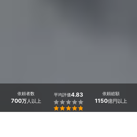
依頼者数
依頼総額
4.83
平均評価
700
1150
万
人以上
億円以上


西新井で多数の給与計算に強い税理士が見つかりました。
料金相場は月額の基本料金1万円に加え、従業員1名あたり
500円～1000円とお得。「税金や社会保険料の計算が難