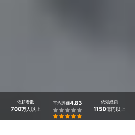
依頼者数
依頼総額
4.83
平均評価
700
1150
万
人以上
億円以上


上野・御徒町で多数の給与計算に強い税理士が見つかりま