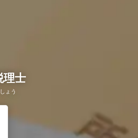
税理士
ょう ​