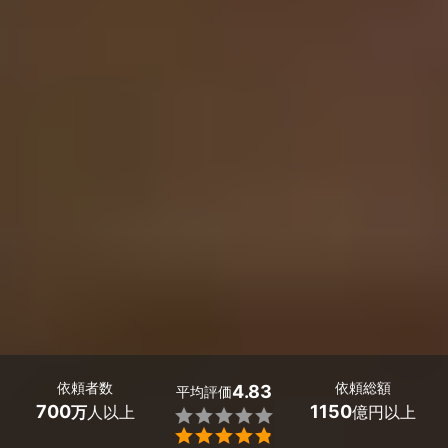
依頼者数
依頼総額
4.83
平均評価
700
1150
万
人以上
億円以上

