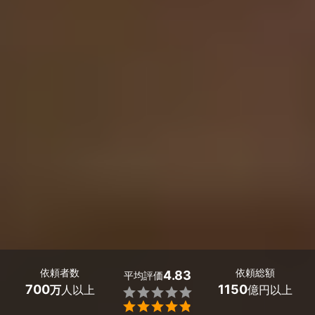
依頼者数
依頼総額
4.83
平均評価
700
1150
万
人以上
億円以上

