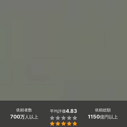
依頼者数
依頼総額
4.83
平均評価
700
1150
万
人以上
億円以上

