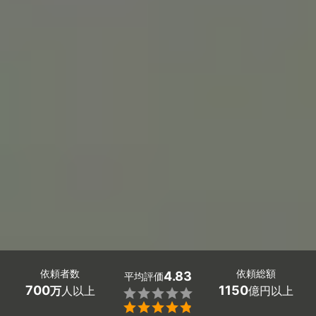
依頼者数
依頼総額
4.83
平均評価
700
1150
万
人以上
億円以上

