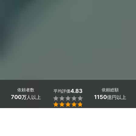
依頼者数
依頼総額
4.83
平均評価
700
1150
万
人以上
億円以上


埼玉県の洗面台の排水口掃除はミツモアで。
ヘアセットや手を洗う洗面台では、髪の毛・ホコリといっ
た細かいゴミが流れ込んでしまっている場合があります。