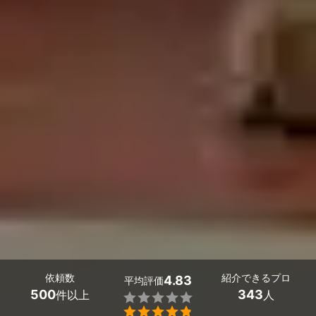
依頼数
紹介できるプロ
4.83
平均評価
500
343
件以上
人

