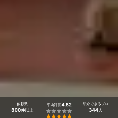
依頼数
紹介できるプロ
4.82
平均評価
800
344
件以上
人

