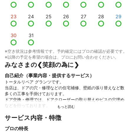
23
24
25
26
27
28
29
30
31
※空き状況は参考情報です。予約確定にはプロの確認が必要です。
※以降の予定を希望の場合は、プロにお問い合わせください。
みなさまの❮笑顔の為に❯
自己紹介（事業内容・提供するサービス）
トータルリペア グランツです。

当店は、ドアの穴・修理などの住宅補修、壁紙の張り替えなど数
多くの工事を手掛けております。

ドア交換・修理では、ドアクローザーの取り替えやビスの穴埋め
などを行っております。

サービス内容・特徴
丁寧な修理を心掛け、みなさまが「やってもらって良かった！」
と思われる瞬間の笑顔が私の喜びになっております。

プロの特長