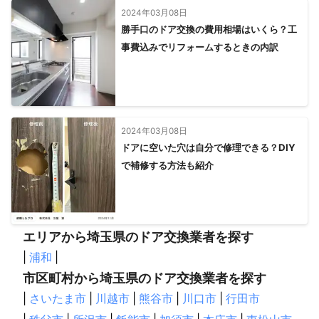
2024年03月08日
勝手口のドア交換の費用相場はいくら？工
事費込みでリフォームするときの内訳
2024年03月08日
ドアに空いた穴は自分で修理できる？DIY
で補修する方法も紹介
エリアから埼玉県のドア交換業者を探す
|
浦和
|
市区町村から埼玉県のドア交換業者を探す
|
さいたま市
|
川越市
|
熊谷市
|
川口市
|
行田市