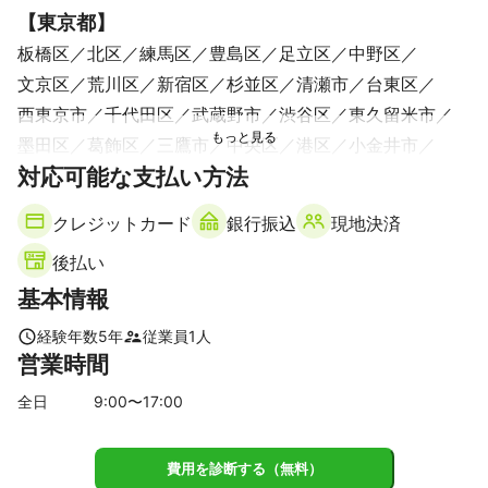
【
東京都
】
板橋区
北区
練馬区
豊島区
足立区
中野区
文京区
荒川区
新宿区
杉並区
清瀬市
台東区
西東京市
千代田区
武蔵野市
渋谷区
東久留米市
墨田区
葛飾区
三鷹市
中央区
港区
小金井市
対応可能な支払い方法
東村山市
世田谷区
目黒区
調布市
小平市
江東区
江戸川区
品川区
武蔵村山市
稲城市
国分寺市
クレジットカード
銀行振込
現地決済
府中市
大田区
後払い
【
埼玉県
】
基本情報
戸田市
蕨市
和光市
川口市
朝霞市
志木市
新座市
草加市
さいたま市
富士見市
三芳町
経験年数
5
年
従業員
1
人
八潮市
越谷市
ふじみ野市
三郷市
所沢市
上尾市
営業時間
吉川市
松伏町
全日
9
:00〜
17
:00
費用を診断する（無料）