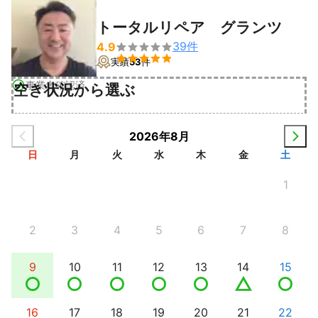
トータルリペア グランツ
39
件
4.9


実績
53
件
事業者確認済
空き状況から選ぶ
2026年8月
日
月
火
水
木
金
土
1
2
3
4
5
6
7
8
9
10
11
12
13
14
15
16
17
18
19
20
21
22