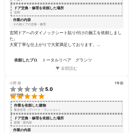
ドア交換・修理を依頼した場所
玄関
作業の内容
その他ドアの交換・修理
玄関ドアへのダイノックシート貼り付けの施工を依頼しまし
た。

大変丁寧な仕上がりで大変満足しております。

メッセージのやり取りもスムーズでした。

このたびはありがとうございました！
トータルリペア グランツ
依頼したプロ
小野
様
1年前

5.0

ドア交換
作業を依頼した建物
集合住宅（アパート・マンション）
ドア交換・修理を依頼した場所
部屋・室内扉
作業の内容