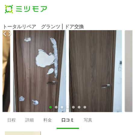
トータルリペア グランツ | ドア交換
●
●
●
●
●
●
●
日程
詳細
料金
口コミ
写真