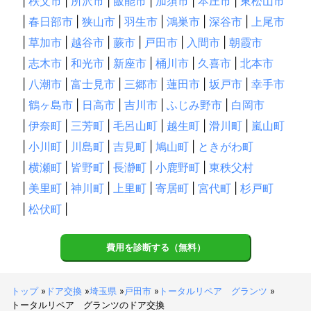
|
秩父市
|
所沢市
|
飯能市
|
加須市
|
本庄市
|
東松山市
|
春日部市
|
狭山市
|
羽生市
|
鴻巣市
|
深谷市
|
上尾市
|
草加市
|
越谷市
|
蕨市
|
戸田市
|
入間市
|
朝霞市
|
志木市
|
和光市
|
新座市
|
桶川市
|
久喜市
|
北本市
|
八潮市
|
富士見市
|
三郷市
|
蓮田市
|
坂戸市
|
幸手市
|
鶴ヶ島市
|
日高市
|
吉川市
|
ふじみ野市
|
白岡市
|
伊奈町
|
三芳町
|
毛呂山町
|
越生町
|
滑川町
|
嵐山町
|
小川町
|
川島町
|
吉見町
|
鳩山町
|
ときがわ町
|
横瀬町
|
皆野町
|
長瀞町
|
小鹿野町
|
東秩父村
|
美里町
|
神川町
|
上里町
|
寄居町
|
宮代町
|
杉戸町
|
松伏町
|
費用を診断する（無料）
トップ
»
ドア交換
»
埼玉県
»
戸田市
»
トータルリペア グランツ
»
トータルリペア グランツのドア交換