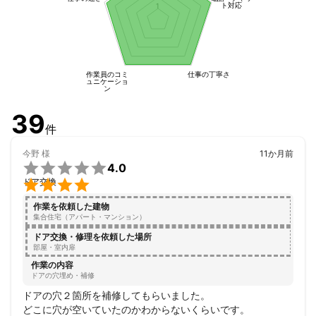
ト対応
まずは、お気軽にご連絡ください。
1
作業員のコミ
仕事の丁寧さ
ュニケーショ
ン
39
件
今野
様
11か月前

4.0

ドア交換
作業を依頼した建物
集合住宅（アパート・マンション）
ドア交換・修理を依頼した場所
部屋・室内扉
作業の内容
ドアの穴埋め・補修
ドアの穴２箇所を補修してもらいました。

どこに穴が空いていたのかわからないくらいです。
