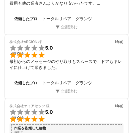
費用も他の業者さんよりかなり安かったです。

また、何かあったらお願いしようと思ってます。
トータルリペア グランツ
依頼したプロ
株式会社ARCION
様
1年前

5.0

ドア交換
最初からのメッセージのやり取りもスムーズで、ドアもキレ
イに仕上げて頂きました。
トータルリペア グランツ
依頼したプロ
株式会社ケイアセッツ
様
1年前

5.0

ドア交換
作業を依頼した建物
戸建て