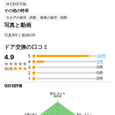
ドアの穴や壁の穴の補修がお仕事依頼の8割を占めており、多くの
休日対応可能
実績がございます。

その他の特長
破損した状況により、直し方をご提案させていただきますので、
引き戸の修理・調整
蝶番の修理・調整
これまでの実績
写真と動画
住宅の補修で年間300件以上のご依頼を頂いております。

写真8件と動画0件
リフォーム会社様、管理組合様、不動産屋さん、マンションオー
すべて見る
ナー様、タワーマンション、各種業種の方など、沢山の方からの
ドア交換の口コミ
ご依頼を承っております。
アピールポイント

34件
4.9
5
丁寧な施工が信頼されて、業者様や一般の方からのリピートを沢

5件
4

山頂いております。


0件
3

(39件)
本当にありがとうございます。


0件
2

0件
1
お役に立てれば出来ることは何でもやる！をモットーにしてお
項目別評価
り、

点検口の取り付けや、鉄の吊り式引き戸の修理なども手掛けてき
費用に対する
納得感
ました。

5
色々な経験が役に立っています。

4
3
皆さまからのご依頼をお待ちしております。

2
仕事の速さ
電話・チャッ