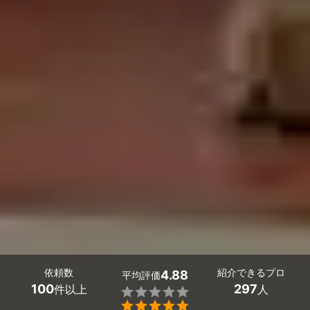
依頼数
紹介できるプロ
4.88
平均評価
100
297
件以上
人

