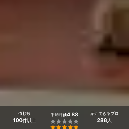
依頼数
紹介できるプロ
4.88
平均評価
100
288
件以上
人

