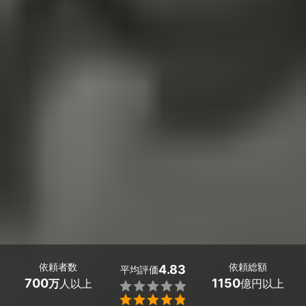
依頼者数
依頼総額
4.83
平均評価
700
1150
万
人以上
億円以上

