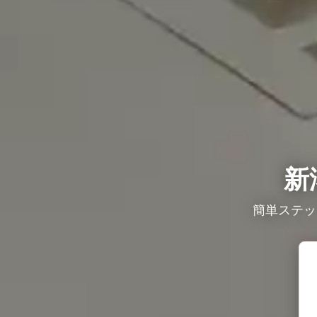
新
簡単ステッ