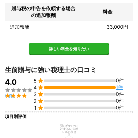
税務署勤務時代は、税務調査事務及び税務相談事務にも従事した
経験を持っております。

贈与税の申告を依頼する場合
料金
国税局では、各税務署の運営に関する企画・立案業務に従事して
の追加報酬
おりました。
アピールポイント
追加報酬
33,000円
国税局・税務署で16年勤務したことで得た知識・経験や不動産、
人事労務に関する専門知識を活用し、起業、税務会計顧問、相続
対策、相続税申告にわたる経営から幅広い税務に関わるあらゆる
詳しい料金を知りたい
サービスを提供いたします。

あなたのビジネスや資産防衛をワンストップで支援できるものと
生前贈与に強い税理士の口コミ
自負しております。


0件
4.0
5
よろしくお願いします。

1件
4


0件
3

(1件)

0件
2

0件
1
項目別評価
問い合わせに
対するレスポ
ンスの良さ
5