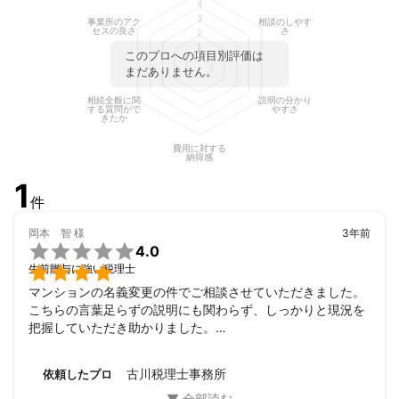
4
3
事業所のアク
相談のしやす
セスの良さ
さ
2
1
このプロへの項目別評価は
まだありません。
相続全般に関
説明の分かり
する質問がで
やすさ
きたか
費用に対する
納得感
1
件
岡本 智
様
3年前

4.0

生前贈与に強い税理士
マンションの名義変更の件でご相談させていただきました。

こちらの言葉足らずの説明にも関わらず、しっかりと現況を
把握していただき助かりました。

また、今後の進め方についても丁寧にご説明いただき大変分
かりやすかったです。

古川税理士事務所
依頼したプロ
お若い先生で、爽やかな印象を持ちました。

今後、また、違う形でご相談させていただこうと思います。