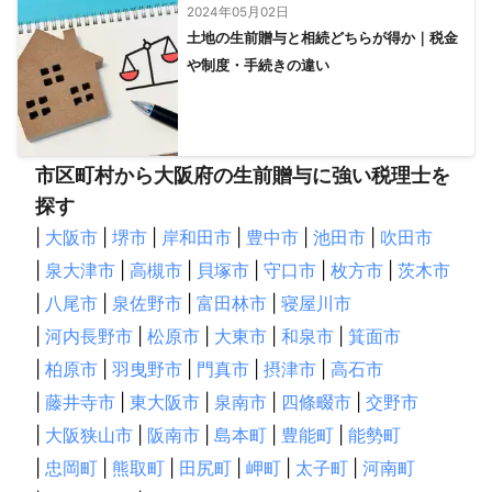
2024年05月02日
土地の生前贈与と相続どちらが得か｜税金
や制度・手続きの違い
市区町村から大阪府の生前贈与に強い税理士を
探す
|
大阪市
|
堺市
|
岸和田市
|
豊中市
|
池田市
|
吹田市
|
泉大津市
|
高槻市
|
貝塚市
|
守口市
|
枚方市
|
茨木市
|
八尾市
|
泉佐野市
|
富田林市
|
寝屋川市
|
河内長野市
|
松原市
|
大東市
|
和泉市
|
箕面市
|
柏原市
|
羽曳野市
|
門真市
|
摂津市
|
高石市
|
藤井寺市
|
東大阪市
|
泉南市
|
四條畷市
|
交野市
|
大阪狭山市
|
阪南市
|
島本町
|
豊能町
|
能勢町
|
忠岡町
|
熊取町
|
田尻町
|
岬町
|
太子町
|
河南町