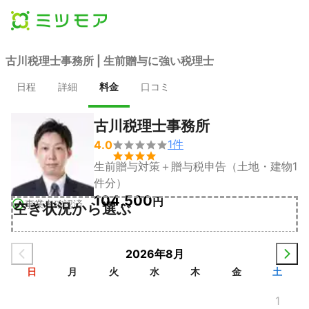
古川税理士事務所 | 生前贈与に強い税理士
日程
詳細
料金
口コミ
古川税理士事務所
1
件
4.0


生前贈与対策＋贈与税申告（土地・建物1
件分）
104,500
円
事業者確認済
空き状況から選ぶ
2026年8月
日
月
火
水
木
金
土
1