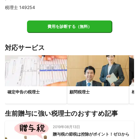
大淀町
山添村
宇陀市
吉野町
下市町
税理士 149254
【
和歌山県
】
橋本市
九度山町
紀の川市
岩出市
費用を診断する（無料）
【
京都府
】
精華町
京田辺市
八幡市
大山崎町
長岡京市
対応サービス
城陽市
木津川市
久御山町
井手町
向日市
亀岡市
宇治市
宇治田原町
笠置町
京都市
和束町
南山城村
【
兵庫県
】
尼崎市
伊丹市
芦屋市
西宮市
川西市
宝塚市
神戸市
猪名川町
三田市
三木市
丹波篠山市
確定申告の税理士
顧問税理士
相
生前贈与に強い税理士のおすすめ記事
2019年08月13日
贈与税の節税は控除がポイント！ゼロから