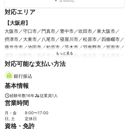
対応エリア
【
大阪府
】
大阪市
守口市
門真市
豊中市
吹田市
東大阪市
摂津市
大東市
八尾市
寝屋川市
松原市
四條畷市
藤井寺市
池田市
柏原市
茨木市
羽曳野市
箕面市
堺市
交野市
高石市
大阪狭山市
枚方市
泉大津市
対応可能な支払い方法
高槻市
太子町
富田林市
忠岡町
豊能町
河南町
島本町
和泉市
岸和田市
千早赤阪村
河内長野市
銀行振込
貝塚市
能勢町
熊取町
泉佐野市
田尻町
泉南市
基本情報
阪南市
【
奈良県
】
経験年数
16
年
従業員
1
人
営業時間
平群町
三郷町
生駒市
王寺町
斑鳩町
香芝市
上牧町
河合町
安堵町
大和郡山市
広陵町
川西町
月 - 金
9
:00〜
17
:00
日, 土
定休日
奈良市
三宅町
葛城市
大和高田市
田原本町
資格・免許
橿原市
御所市
天理市
明日香村
高取町
桜井市