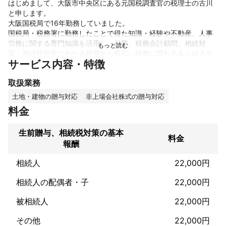
はじめまして、大阪市中央区にある元国税調査官の税理士の古川
と申します。

大阪国税局で16年勤務していました。

国税局・税務署に勤務したことで得た知識・経験や不動産、人事
労務に関する専門知識を活用し、起業、税務会計顧問、相続対
策、相続税申告にわたる経営から幅広い税務に関わるあらゆるサ
サービス内容・特徴
ービスを提供いたします。

取扱業務
とくに相続税が発生することが見込まれる場合、事前の対策とし
て、①遺産の課税価格の圧縮、②税金の納付について検討をして
土地・建物の贈与対応
非上場会社株式の贈与対応
おく必要があります。世の中には、多額の遺産を相続したにも関
料金
わらず、事前の対策を講じていなかったばかりに相続税の納付で
困っている方も多数いらっしゃいます。

生前贈与、相続税対策の基本
料金
報酬
当事務所では、残された相続人の方が円滑に遺産を相続し、さら
に次世代に被相続人の思いが引き継がれるよう節税策のみなら
相続人
22,000円
ず、円満な相続から申告・納付までの事前プランニングをご提案
いたします。

相続人の配偶者・子
22,000円
よろしくお願いします。
被相続人
22,000円
これまでの実績
大阪国税局で16年勤務していました。

その他
22,000円