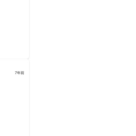
7年前
するまでも、
段もお安かっ