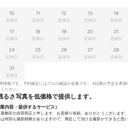
10
11
12
13
14
定休日
定休日
定休日
定休日
定休日
17
18
19
20
21
定休日
定休日
定休日
定休日
定休日
24
25
26
27
28
定休日
定休日
定休日
定休日
定休日
31
定休日
考情報です。予約確定にはプロの確認が必要です。 ※以降の予定を希望
せください。
残るさ写真を低価格で提供します。
業内容・提供するサービス）
葛飾区の吉田和正と申します。お見積り依頼、ありがとうございます。
は何回も撮影経験がありますので、満足して頂ける撮影ができると思い