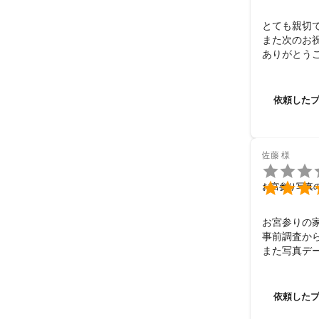
とても親切で
また次のお
ありがとう
依頼した
佐藤
様


お宮参り写真
お宮参りの
事前調査か
また写真デ
値段もお安
依頼した背景
場所や撮影
依頼した
たので、今