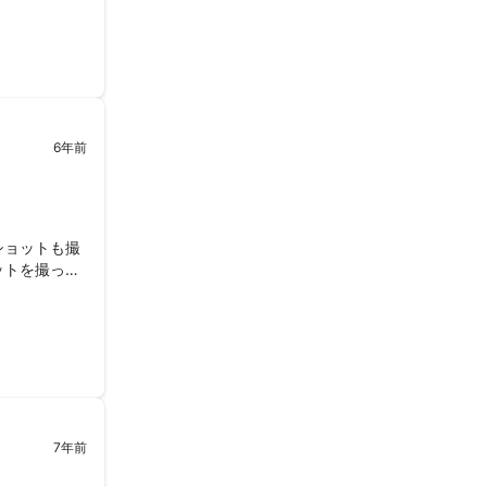
いました。ス
映りやすいよ
たが、写真の
6年前
ショットも撮
ットを撮って
り撮影して頂
す。また、事
の提案をして
ありがとうご
7年前