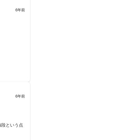
6年前
が、

6年前
値段という点
社が工事中で