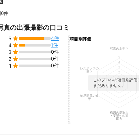
画
だいた方に喜んでいただける写真が撮りたいと考えて撮影しています。
は必ず確認、修正してお納めするので、1日1件受けるのが通常です。

0件
らば、データをその日中にお送りします。

、２件受ける場合もありますが、その場合は、申し訳ありませんが、

すべて見る
写真の出張撮影の口コミ
日遅らせていただくようにお断りを行っています。

喜んでいただけるのが最高の報酬です。


4件
5
項目別評価
で行います。


1件
4
交通費と消耗費程度で見積もりを示すことができ、お安く撮影させてい
写真の上手さ

0件
3
。

5
、たくさんお写真を撮らせていただきたいと思います。


0件
2
4
入っています。


0件
1
3
レスポンスの
やお願いをするわけではありませんが、万が一を考えて、私の撮影中に
良さ
2
険で少しでもカバーいたします。

1
このプロへの項目別評価
まだありません。
納品期日の遵
守
構図の提案力
・要望への対
応力