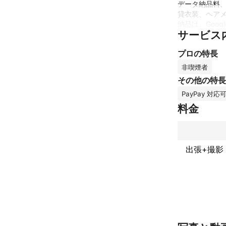
データ納品料、
貸衣装、ヘアメ
納品は、Goog
サービス
見積は一般的な
プロの特長
撮影内容、撮影
東京都内、近郊
非喫煙者
その他の特長
撮影に関して
PayPay 対応
これまでの実
学生時代からク
料金
社会人になっ
ます。

デジタル一眼レ
写真を基本か
出張+撮影
す。

ミツモアで家族
アピールポイ
見積もりは参考
金額を安くする
初めてお会いし