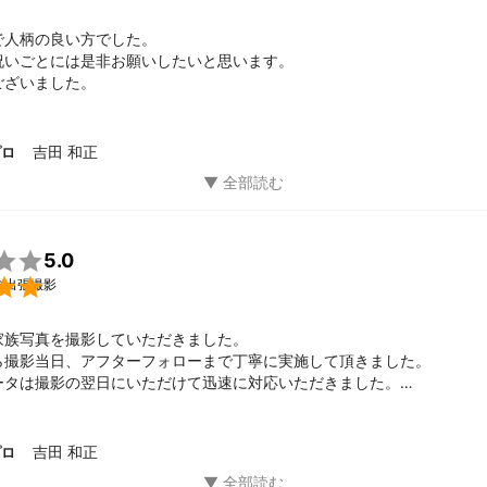
人柄の良い方でした。

祝いごとには是非お願いしたいと思います。

ございました。
吉田 和正
プロ

5.0

の出張撮影
家族写真を撮影していただきました。

ら撮影当日、アフターフォローまで丁寧に実施して頂きました。

ータは撮影の翌日にいただけて迅速に対応いただきました。

く、総合的に大変満足できる内容でした。

は、memdtsmoreで一番最初にご連絡をいただきました。依頼を決定
日の天気の調査など、誠実に丁寧にご対応をいただきました。またお値
吉田 和正
プロ
回依頼させていただくことにしました。