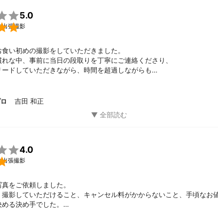

5.0

の出張撮影
お食い初めの撮影をしていただきました。

慣れな中、事前に当日の段取りを丁寧にご連絡くださり、

リードしていただきながら、時間を超過しながらも

い写真を撮ろうという気配りを終始感じました。

かくやんちゃでカメラに触ろうとしたり大変ご迷惑をおかけいたしました
つせず撮影くださり大変感謝しております。

吉田 和正
プロ
あればよろしくお願いします。

4.0

の出張撮影
真をご依頼しました。

く撮影していただけること、キャンセル料がかからないこと、手頃なお
める決め手でした。

取りが丁寧親切で安心して当日を迎えることができました。現地では神