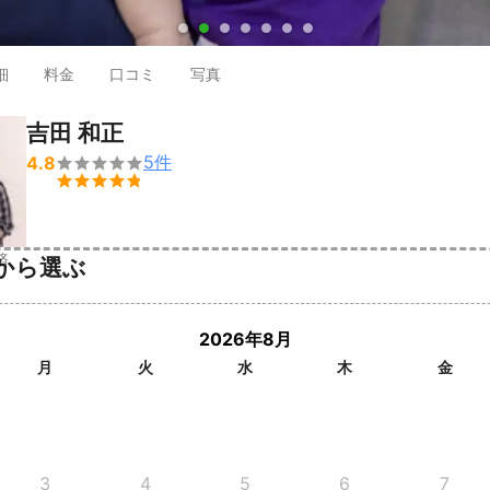
●
●
●
●
●
●
●
細
料金
口コミ
写真
吉田 和正
5
件
4.8


済
から選ぶ
2026年8月
月
火
水
木
金
3
4
5
6
7