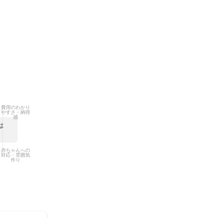


ただけることか
費用のわかり
転んでけが等を
やすさ・納得
感
は
赤ちゃんへの
対応・雰囲気
作り