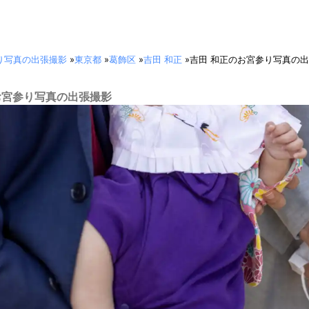
り写真の出張撮影
»
東京都
»
葛飾区
»
吉田 和正
»
吉田 和正のお宮参り写真の
 お宮参り写真の出張撮影