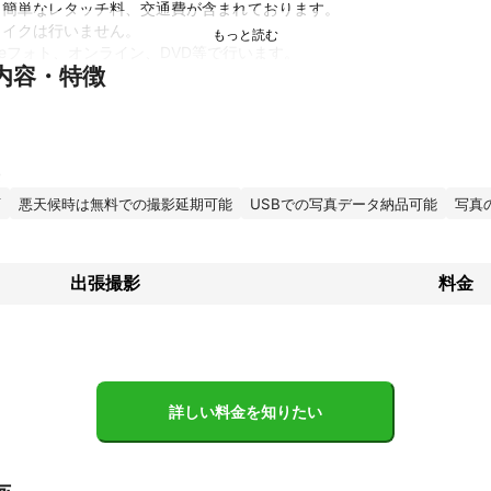
簡単なレタッチ料、交通費が含まれております。

イクは行いません。

leフォト、オンライン、DVD等で行います。

内容・特徴
金額で出しています。

時間等、交渉次第で値引きいたします。

ならば、交通費は見積金額に含みます。

わからないことがあれば、いつでもお気軽にご質問ください。
可
悪天候時は無料での撮影延期可能
USBでの写真データ納品可能
写真
績
ラブ活動として、

てからは、写真が主の業務ではないですが、記録・証明のため20年以上
出張撮影
料金
フカメラはおよそ10年使用しています。

ら学びなおすため、写真教室、出張撮影講座等を5年以上受けて、撮影依
写真、プロフィール写真の依頼を受けるようになって約5年です。

ント
詳しい料金を知りたい
として、交渉次第でお安くします。

のは、自信がないわけではありません。

た方が満足いく写真を撮りたいと考えているからです。
