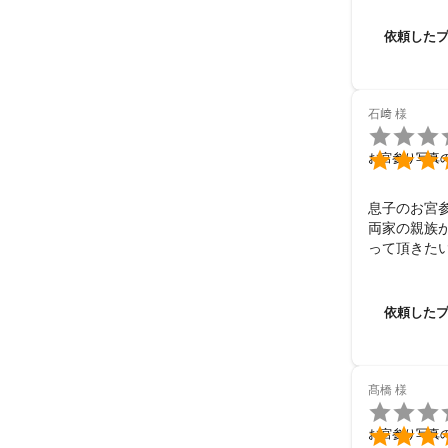
ショックで
テキな家族
依頼した
うに角度の
出来にはと
石﨑
様


お宮参り写真
息子のお宮
両家の親族
って頂きた
頂きました
け、素敵な
前のやり取
依頼した
下さるなど本
機会があり
ざいました
髙橋
様


お宮参り写真