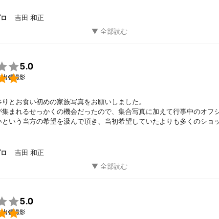
したが臨機応変にご対応くださり、自宅周辺での撮影にも応えてくださ
写真が増えて嬉しいです。強いて言うなら、抱いている赤ちゃんの顔が
吉田 和正
プロ
指示等さらに積極的にしていただけたらより良かったかな、と感じまし
ても満足しています。ありがとうございました！

5.0

の出張撮影
参りとお食い初めの家族写真をお願いしました。

が集まれるせっかくの機会だったので、集合写真に加えて行事中のオフ
いという当方の希望を汲んで頂き、当初希望していたよりも多くのショ
。吉田さんのお人柄も素晴らしく、息子のタイミングに合わせてゆっく
思い出を沢山形に残すことができました。私たち夫婦も親族も大満足で
りや撮影後のデータのやり取りでも対応が早く、こちらが希望した以上
吉田 和正
プロ
当にありがたかったです。

ましたら是非また吉田さんにお願いしたいくらいです。この度は本当に
。

5.0

の出張撮影