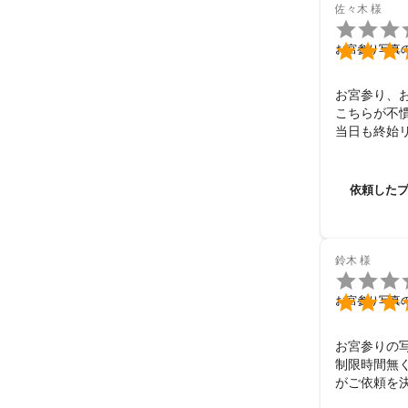
佐々木
様


お宮参り写真
お宮参り、
こちらが不
当日も終始
とにかく良
長男がとに
いやな顔一
依頼した
また機会が
鈴木
様


お宮参り写真
お宮参りの写
制限時間無
がご依頼を決
事前のやり