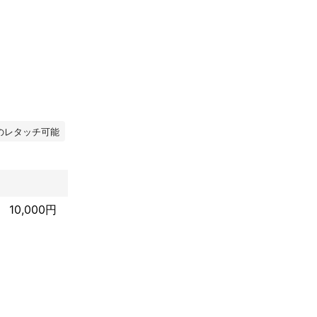
のレタッチ可能
撮影を続けてい
頼を受けていま
10,000円