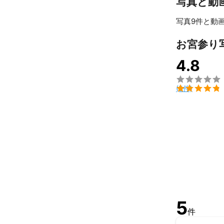
写真と動
撮影させていた
お納めする写真
写真9件と動画
午前中の撮影な
依頼が重複して
お宮参り
納品を1日、2
お金ではなく、
4.8
レタッチは無料
ミツモアは、

ら登録しました

(5件)
お手軽な金額で
損害賠償保険に
無理なポーズ
された場合に保
5
件