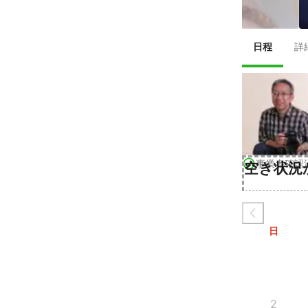
日程
詳
事業者確認
空き状況
日
2