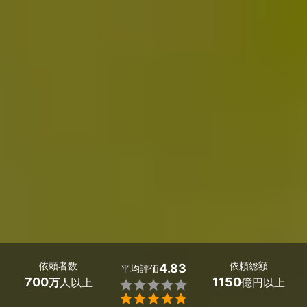
依頼者数
依頼総額
4.83
平均評価
700
1150
万
人以上
億円以上

