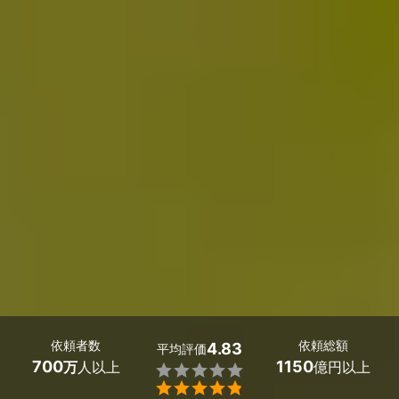
依頼者数
依頼総額
4.83
平均評価
700
1150
万
人以上
億円以上

