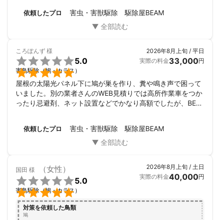
害虫・害獣駆除 駆除屋BEAM
依頼したプロ
ころぽんず
様
2026年8月上旬 / 平日

5.0
33,000
実際の料金
円

害鳥駆除（鳩・カラス）
屋根の太陽光パネル下に鳩が巣を作り、糞や鳴き声で困って
いました。別の業者さんのWEB見積りでは高所作業車をつか
ったり忌避剤、ネット設置などでかなり高額でしたが、BEA
Mさんは現地を見にきてくださり、必要、不必要な内容を丁
寧に説明してくれました。お陰様で施工費用も4分の1以下に
害虫・害獣駆除 駆除屋BEAM
依頼したプロ
なりとても助かりました。そして実際の施工日も大変丁寧且
つ手際の良い作業で大満足です。私も口コミを参考に見積り
依頼をしましたが、皆さんの口コミ通りで信頼の出来る業者
さんでした。今回、お願いして本当によかったです。ネット
2026年8月上旬 / 土日
（女性）
国田
様
検索で沢山の業者さんが出てきますが、本当に良心的で信頼
40,000
実際の料金
円

5.0
出来る方に出会えて良かったです。ありがとうございまし

害鳥駆除（鳩・カラス）
た。
対策を依頼した鳥類
鳩