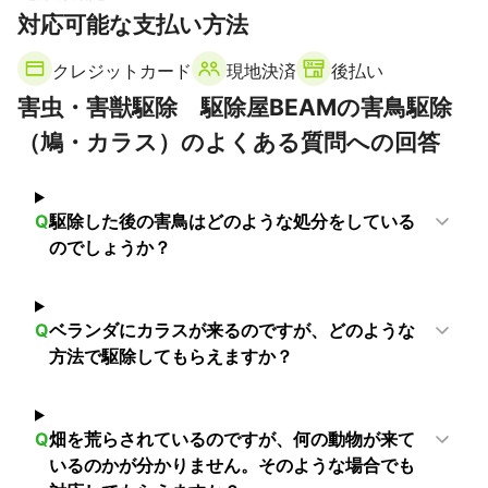
対応可能な支払い方法
足立区
荒川区
北区
台東区
墨田区
葛飾区
文京区
豊島区
千代田区
新宿区
中央区
板橋区
クレジットカード
現地決済
後払い
江戸川区
港区
中野区
江東区
渋谷区
練馬区
害虫・害獣駆除 駆除屋BEAMの害鳥駆除
杉並区
目黒区
品川区
世田谷区
武蔵野市
大田区
（鳩・カラス）のよくある質問への回答
西東京市
三鷹市
狛江市
調布市
清瀬市
東久留米市
小金井市
東村山市
小平市
府中市
国分寺市
稲城市
国立市
東大和市
多摩市
立川市
Q
駆除した後の害鳥はどのような処分をしている
武蔵村山市
日野市
昭島市
瑞穂町
福生市
町田市
のでしょうか？
羽村市
八王子市
あきる野市
青梅市
日の出町
檜原村
奥多摩町
【
千葉県
】
Q
ベランダにカラスが来るのですが、どのような
方法で駆除してもらえますか？
市川市
松戸市
浦安市
流山市
鎌ケ谷市
船橋市
柏市
習志野市
白井市
我孫子市
野田市
八千代市
印西市
四街道市
千葉市
佐倉市
栄町
袖ケ浦市
Q
畑を荒らされているのですが、何の動物が来て
酒々井町
木更津市
八街市
富里市
市原市
成田市
いるのかが分かりません。そのような場合でも
長柄町
東金市
芝山町
神崎町
富津市
大網白里市