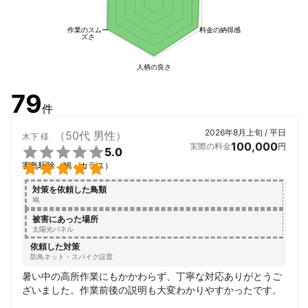
作業のスムー
料金の納得感
ズさ
人柄の良さ
79
件
2026年8月上旬 / 平日
（50代 男性）
木下
様
100,000
実際の料金
円

5.0

害鳥駆除（鳩・カラス）
対策を依頼した鳥類
鳩
被害にあった場所
太陽光パネル
依頼した対策
防鳥ネット・スパイク設置
暑い中の高所作業にもかかわらず、丁寧な対応ありがとうご
ざいました。作業前後の説明も大変わかりやすかったです。