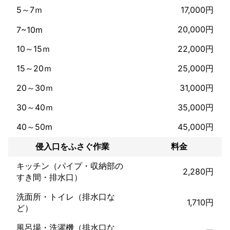
予算内で最大限の効果を出すプランをご提案します。まずは現地
5～7ｍ
17,000円
調査で、他社との違いを実感してください。
これまでの実績
20,000円
7~10m
ミツモアでの口コミではございますが非常に多くのお声をいただ
10～15ｍ
22,000円
いておりますのでもし不安だなぁと感じた方はぜひそちらをご覧
になられて、もしご依頼に至った場合には口コミにご協力いただ
15～20ｍ
25,000円
ければ少しでも悪徳業者を減らして適正な対策ができるかと思い
ます。

20～30ｍ
31,000円
宜しくお願いいたします！
30～40ｍ
35,000円
アピールポイント
『ここがすごいよ駆除屋BEAM』

40～50m
45,000円
❶　お客様の目線に立ち寄り添ったご提案をさせていただきま
侵入口をふさぐ作業
料金
す。

キッチン（パイプ・収納部の
2,280円
➋　無駄なコストがかからないように余分な所は省いてなるべく
すき間・排水口）
良心的な価格になるように心掛けてます。

洗面所・トイレ（排水口な
1,710円
❸　お客様のご都合に合わせて柔軟にご対応します。

ど）
夜中や早朝など様々な場合があるかと思いますがそういう場合は
ご相談ください。

風呂場・洗濯機（排水口な