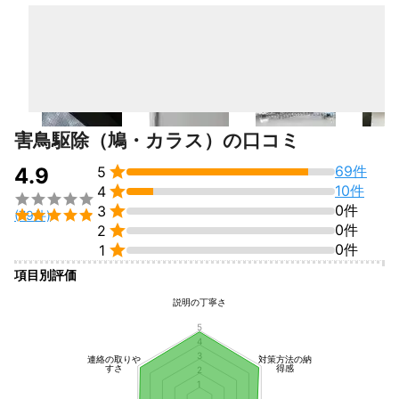
害鳥駆除（鳩・カラス）の口コミ

69件
4.9
5

10件
4


0件
3

(79件)

0件
2

0件
1
項目別評価
説明の丁寧さ
5
4
3
連絡の取りや
対策方法の納
すさ
得感
2
1