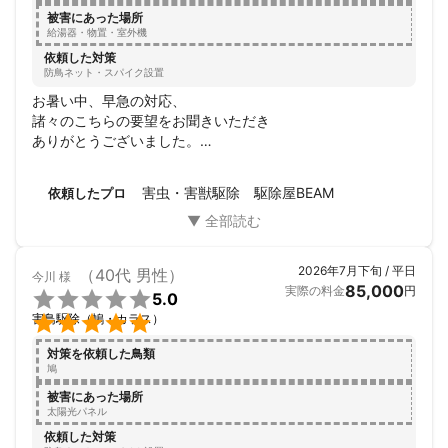
被害にあった場所
給湯器・物置・室外機
依頼した対策
防鳥ネット・スパイク設置
お暑い中、早急の対応、

諸々のこちらの要望をお聞きいただき

ありがとうございました。

また今後についてもアドバイスなどを

していただいたので、

害虫・害獣駆除 駆除屋BEAM
依頼したプロ
機会ございましたら、

是非よろしくお願いいたします。

最後に、

自分で鳩侵入対策はしてきたのですが、

2026年7月下旬 / 平日
（40代 男性）
今川
様
やはりプロの仕事は違うと思いました。
85,000
実際の料金
円

5.0

害鳥駆除（鳩・カラス）
対策を依頼した鳥類
鳩
被害にあった場所
太陽光パネル
依頼した対策