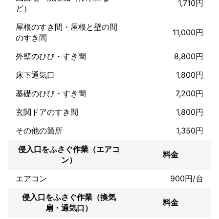
1,710円
ど）
➍　遠方でも行ける場所は交通費かかってもお伺いいたしますの
で遠いからムリだろと諦めないでまずはご相談ください。

屋根のすき間・屋根と壁の間
11,000円
のすき間
❺　とにかく他とは違います。

それを実際に会ったり電話などで感じてもらえればありがたいで
外壁のひび・すき間
8,800円
す。

床下通気口
1,800円
《意気込み》

基礎のひび・すき間
7,200円
私はこの業種を始めたきっかけはぼっくり業者の存在です、ぼっ
玄関ドアのすき間
1,800円
たく業者の被害に遭われた人からたまたま相談されることがあり
それをきっかけに自分がちゃんとした業者になる！って心に決め
その他の箇所
1,350円
ました。

頼りない部分はちょこちょこあるかもしれませんができる努力は
侵入口をふさぐ作業（エアコ
徹底的にお客様へ出し惜しみはいたしません！

料金
ン）
どんな大変な内容でもまずはご相談を宜しくお願いいたします!!
エアコン
900円/台
侵入口をふさぐ作業（換気
料金
扇・通気口）