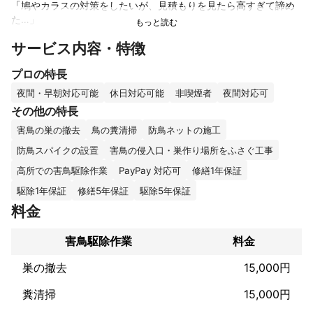
「鳩やカラスの対策をしたいが、見積もりを見たら高すぎて諦め
た…」

サービス内容・特徴
そんな経験はありませんか？

​大手や他社様では、高額なブランド材料を使ったり、少しの高所
プロの特長
作業でもすぐに「足場が必要」と言って数十万円を上乗せしたり
することが少なくありません。

夜間・早朝対応可能
休日対応可能
非喫煙者
夜間対応可
その他の特長
私は、そういった業界の「無駄な高コスト体質」に疑問を持って
害鳥の巣の撤去
鳥の糞清掃
防鳥ネットの施工
います。

​【弊社が「安くて高品質」を実現できる2つの秘密】

防鳥スパイクの設置
害鳥の侵入口・巣作り場所をふさぐ工事
高所での害鳥駆除作業
PayPay 対応可
修繕1年保証
​① 「足場」に無駄なお金をかけさせません！

駆除1年保証
修繕5年保証
駆除5年保証
他社が「足場必須」とする現場でも、弊社はまず**「ハシゴ（7m
料金
未満）」での作業**を検討します。身軽な技術力でカバーするこ
とで、足場代（10〜20万円相当）をゼロにできるケースが多々あ
害鳥駆除作業
料金
ります。

※どうしても足場が必要な場合でも、必要最小限に留め、15万円
巣の撤去
15,000円
未満に抑える工夫をします。「工事料金を吹っ掛ける」ようなこ
とは一切いたしません。

糞清掃
15,000円
​② 「高そう」な材料ではなく、「本当に丈夫」な材料を厳選
