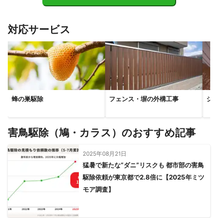
嵐山町
ときがわ町
熊谷市
小川町
東秩父村
横瀬町
寄居町
深谷市
美里町
長瀞町
皆野町
対応サービス
本庄市
神川町
秩父市
上里町
小鹿野町
【
静岡県
】
小山町
熱海市
御殿場市
【
栃木県
】
野木町
小山市
栃木市
足利市
下野市
真岡市
蜂の巣駆除
フェンス・塀の外構工事
シ
上三川町
壬生町
佐野市
益子町
芳賀町
茂木町
鹿沼市
市貝町
宇都宮市
高根沢町
害鳥駆除（鳩・カラス）のおすすめ記事
【
茨城県
】
守谷市
取手市
つくばみらい市
坂東市
利根町
2025年08月21日
常総市
境町
五霞町
龍ケ崎市
牛久市
つくば市
猛暑で新たな“ダニ”リスクも 都市部の害鳥
古河市
河内町
八千代町
阿見町
下妻市
土浦市
駆除依頼が東京都で2.8倍に【2025年ミツ
結城市
美浦村
稲敷市
かすみがうら市
筑西市
モア調査】
石岡市
桜川市
行方市
小美玉市
潮来市
笠間市
鉾田市
鹿嶋市
茨城町
神栖市
水戸市
大洗町