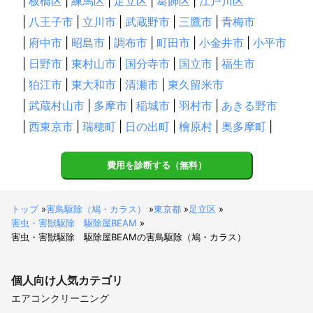
|
板橋区
|
練馬区
|
足立区
|
葛飾区
|
江戸川区
|
八王子市
|
立川市
|
武蔵野市
|
三鷹市
|
青梅市
|
府中市
|
昭島市
|
調布市
|
町田市
|
小金井市
|
小平市
|
日野市
|
東村山市
|
国分寺市
|
国立市
|
福生市
|
狛江市
|
東大和市
|
清瀬市
|
東久留米市
|
武蔵村山市
|
多摩市
|
稲城市
|
羽村市
|
あきる野市
|
西東京市
|
瑞穂町
|
日の出町
|
檜原村
|
奥多摩町
|
費用を診断する（無料）
トップ
»
害鳥駆除（鳩・カラス）
»
東京都
»
足立区
»
害虫・害獣駆除 駆除屋BEAM
»
害虫・害獣駆除 駆除屋BEAMの害鳥駆除（鳩・カラス）
個人向け
人気カテゴリ
エアコンクリーニング