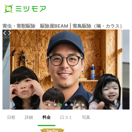
害虫・害獣駆除 駆除屋BEAM | 害鳥駆除（鳩・カラス）
●
●
●
●
●
●
●
日程
詳細
料金
口コミ
写真