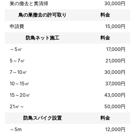
巣の撤去と糞清掃
30,000円
見栄えだけで値段が高い材料は使いません。プロの目で選んだ**
「安価でも、雨風や紫外線に強い（耐候性に優れた）高耐久材
鳥の巣撤去の許可取り
料金
料」**を使用します。

申請費
15,000円
材料費のマージンでお金をいただくのではなく、確かな「対策技
術」で勝負しています。

防鳥ネット施工
料金
​【こんな方におすすめです】

～5㎡
17,000円
​他社の見積もりが高すぎて驚いた方

​「足場を組まないと無理」と断られた方

5～7㎡
21,000円
​予算は抑えたいが、すぐ壊れる対策は嫌な方。

7～10㎡
30,000円
​【対応可能な害鳥・作業内容】

10～15㎡
37,000円
​ハト、カラス、ムクドリ等の追い出し・侵入防止

​ネット張り、忌避剤設置、剣山設置

15～20㎡
43,000円
​フン清掃、消毒、除菌

※どんなにコストを抑えても、仕上がりの美しさと再発防止効果に
21㎡～
50,000円
は一切妥協しません。

防鳥スパイク設置
料金
​【メッセージ】

害鳥対策で大事なのは「高いお金をかけること」ではなく「鳥の
～5m
12,000円
習性を理解して、的確な場所を塞ぐこと」です。
