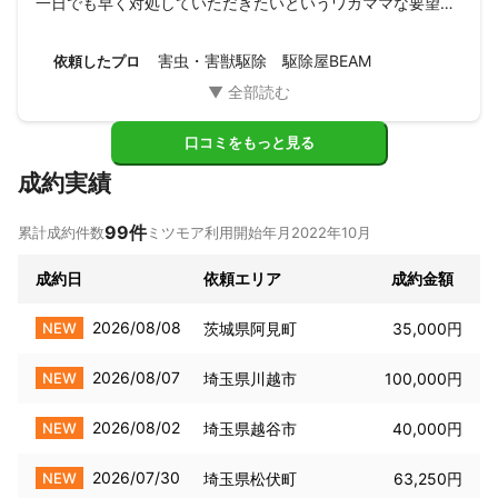
一日でも早く対処していただきたいというワガママな要望に
も応えていただき、依頼から数日で施工完了していただき感
謝しています。

害虫・害獣駆除 駆除屋BEAM
依頼したプロ
不明点などもしっかり聞いて答えてくれましたし、満足して
います。ありがとうございます。
口コミをもっと見る
成約実績
99
件
累計成約件数
ミツモア利用開始年月
2022年10月
成約日
依頼エリア
成約金額
2026/08/08
NEW
茨城県阿見町
35,000円
2026/08/07
NEW
埼玉県川越市
100,000円
2026/08/02
NEW
埼玉県越谷市
40,000円
2026/07/30
NEW
埼玉県松伏町
63,250円