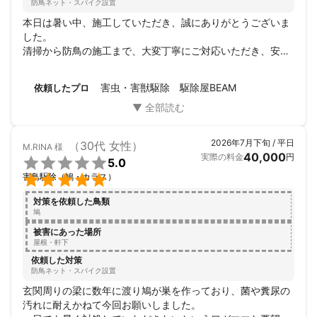
防鳥ネット・スパイク設置
本日は暑い中、施工していただき、誠にありがとうございま
した。

清掃から防鳥の施工まで、大変丁寧にご対応いただき、安心
いたしました。

施工後も屋根の上にハトが数羽来ていましたが、以前のねぐ
害虫・害獣駆除 駆除屋BEAM
依頼したプロ
らを確認しに来ているだけとのことで、しばらく様子を見た
いと思います。

このたびは迅速かつ丁寧なご対応をいただき、心より感謝申
し上げます。
2026年7月下旬 / 平日
（30代 女性）
M.RINA
様
40,000
実際の料金
円

5.0

害鳥駆除（鳩・カラス）
対策を依頼した鳥類
鳩
被害にあった場所
屋根・軒下
依頼した対策
防鳥ネット・スパイク設置
玄関周りの梁に数年に渡り鳩が巣を作っており、菌や糞尿の
汚れに耐えかねて今回お願いしました。
