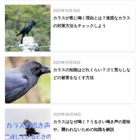
城里町
ひたちなか市
那珂市
2021年12月13日
【
神奈川県
】
カラスが夜に鳴く理由とは？迷惑なカラス
川崎市
横浜市
大和市
座間市
綾瀬市
海老名市
の対策方法もチェックしよう
愛川町
相模原市
鎌倉市
藤沢市
逗子市
厚木市
寒川町
横須賀市
葉山町
茅ヶ崎市
清川村
伊勢原市
平塚市
秦野市
大磯町
三浦市
二宮町
中井町
松田町
大井町
開成町
山北町
小田原市
2021年01月05日
南足柄市
箱根町
真鶴町
湯河原町
カラスの知能はどれくらい？ゴミ荒らしな
どの被害をなくす方法
2021年04月16日
カラスはなぜ鳴く？うるさい鳴き声の意味
や、襲われないための知識を解説