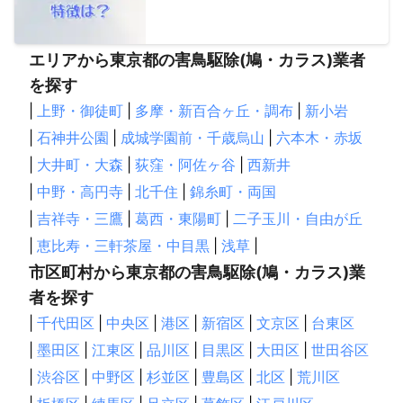
エリアから東京都の害鳥駆除(鳩・カラス)業者
を探す
|
上野・御徒町
|
多摩・新百合ヶ丘・調布
|
新小岩
|
石神井公園
|
成城学園前・千歳烏山
|
六本木・赤坂
|
大井町・大森
|
荻窪・阿佐ヶ谷
|
西新井
|
中野・高円寺
|
北千住
|
錦糸町・両国
|
吉祥寺・三鷹
|
葛西・東陽町
|
二子玉川・自由が丘
|
恵比寿・三軒茶屋・中目黒
|
浅草
|
市区町村から東京都の害鳥駆除(鳩・カラス)業
者を探す
|
千代田区
|
中央区
|
港区
|
新宿区
|
文京区
|
台東区
|
墨田区
|
江東区
|
品川区
|
目黒区
|
大田区
|
世田谷区
|
渋谷区
|
中野区
|
杉並区
|
豊島区
|
北区
|
荒川区