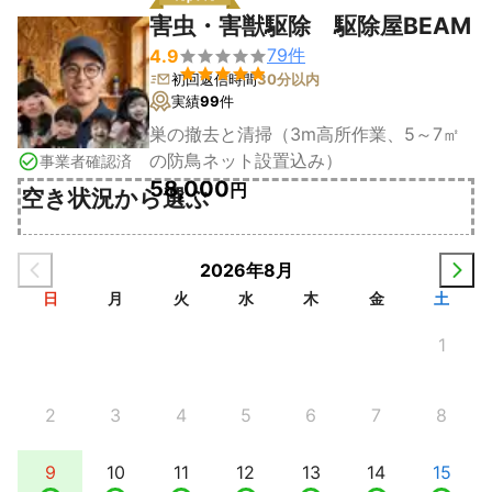
害虫・害獣駆除 駆除屋BEAM
79
件
4.9


初回返信時間
30分以内
実績
99
件
巣の撤去と清掃（3m高所作業、5～7㎡
の防鳥ネット設置込み）
事業者確認済
58,000
円
空き状況から選ぶ
2026年8月
日
月
火
水
木
金
土
1
2
3
4
5
6
7
8
9
10
11
12
13
14
15