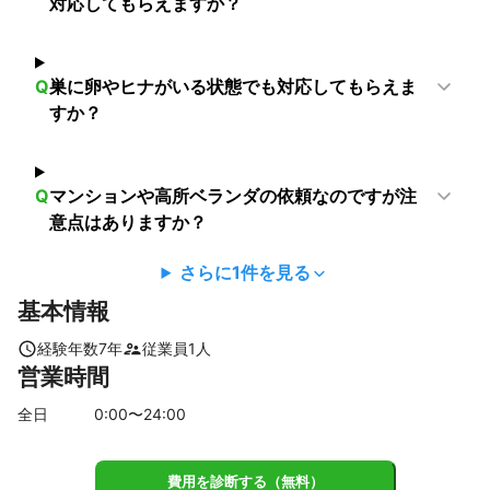
対応してもらえますか？
君津市
茂原市
山武市
長南町
多古町
九十九里町
白子町
横芝光町
睦沢町
長生村
香取市
一宮町
大多喜町
匝瑳市
鋸南町
いすみ市
鴨川市
勝浦市
Q
巣に卵やヒナがいる状態でも対応してもらえま
すか？
旭市
東庄町
御宿町
南房総市
館山市
銚子市
【
山梨県
】
上野原市
道志村
小菅村
大月市
丹波山村
都留市
Q
マンションや高所ベランダの依頼なのですが注
西桂町
甲州市
忍野村
山中湖村
富士吉田市
山梨市
意点はありますか？
【
埼玉県
】
八潮市
草加市
川口市
三郷市
蕨市
戸田市
さらに
1
件を見る
和光市
越谷市
吉川市
朝霞市
松伏町
志木市
基本情報
さいたま市
新座市
富士見市
春日部市
三芳町
経験年数
7
年
従業員
1
人
ふじみ野市
上尾市
蓮田市
所沢市
杉戸町
宮代町
営業時間
伊奈町
白岡市
川越市
桶川市
幸手市
狭山市
全日
0
:00〜
24
:00
川島町
北本市
久喜市
入間市
鶴ヶ島市
坂戸市
日高市
吉見町
鴻巣市
加須市
毛呂山町
東松山市
鳩山町
羽生市
行田市
越生町
飯能市
滑川町
費用を診断する（無料）