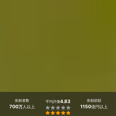
依頼者数
依頼総額
4.83
平均評価
700
1150
万
人以上
億円以上

