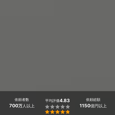
依頼者数
依頼総額
4.83
平均評価
700
1150
万
人以上
億円以上

