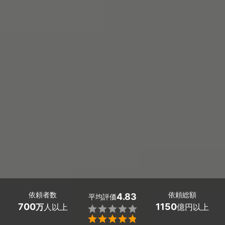
依頼者数
依頼総額
4.83
平均評価
700
1150
万
人以上
億円以上

