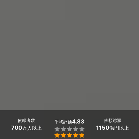
依頼者数
依頼総額
4.83
平均評価
700
1150
万
人以上
億円以上

