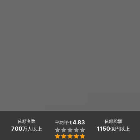
依頼者数
依頼総額
4.83
平均評価
700
1150
万
人以上
億円以上

