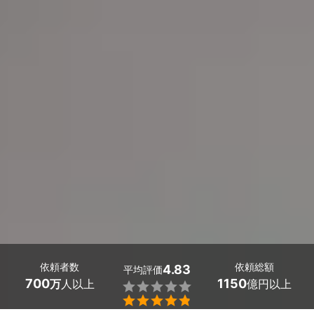
依頼者数
依頼総額
4.83
平均評価
700
1150
万
人以上
億円以上

