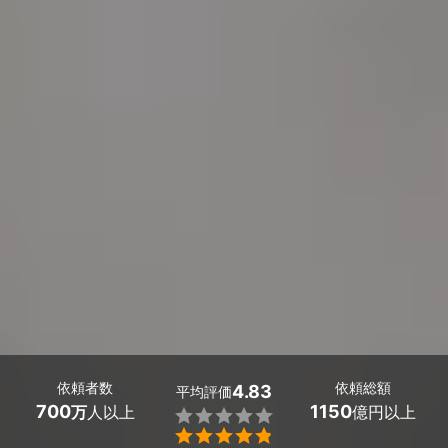
依頼者数
依頼総額
4.83
平均評価
700
1150
万
人以上
億円以上

