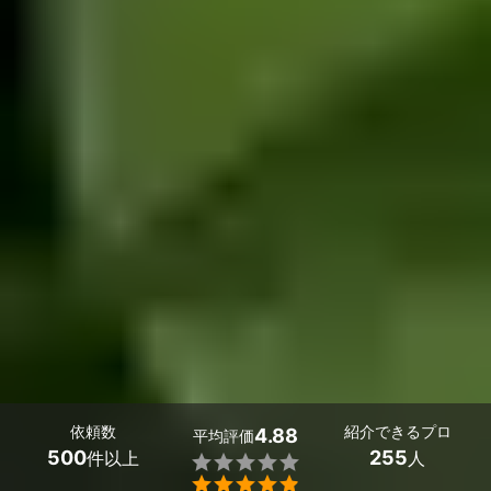
依頼数
紹介できるプロ
4.88
平均評価
500
255
件以上
人

