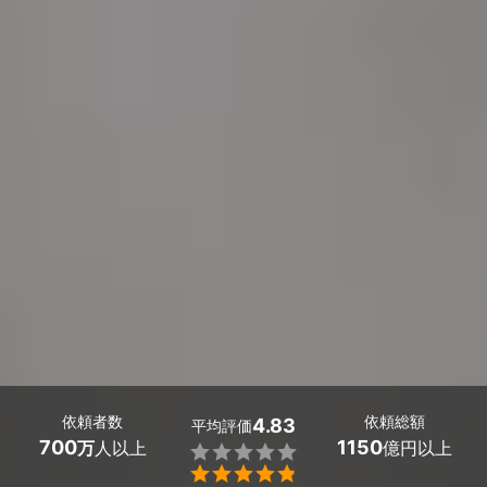
依頼者数
依頼総額
4.83
平均評価
700
1150
万
人以上
億円以上

