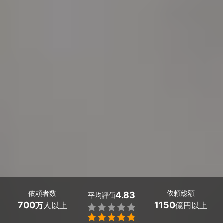
依頼者数
依頼総額
4.83
平均評価
700
1150
万
人以上
億円以上

